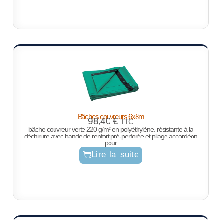
Bâches couvreurs 6x8m
98,40
€
TTC
bâche couvreur verte 220 g/m² en polyéthylène. résistante à la
déchirure avec bande de renfort pré-perforée et pliage accordéon
pour
Lire la suite