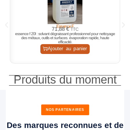
Essence F
P
71,88
€
TTC
essence f 20l : solvant dégraissant professionnel pour nettoyage
des métaux, outils et surfaces. évaporation rapide, haute
efficacité.
Ajouter au panier
Produits du moment
NOS PARTENAIRES
Des marques reconnues et de