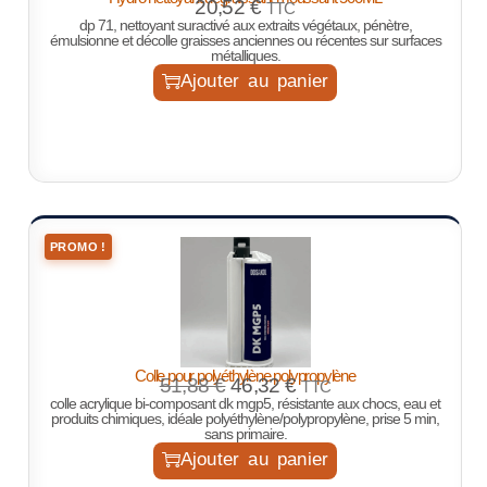
20,52
€
TTC
dp 71, nettoyant suractivé aux extraits végétaux, pénètre,
émulsionne et décolle graisses anciennes ou récentes sur surfaces
métalliques.
Ajouter au panier
PROMO !
Colle pour polyéthylène polypropylène
51,88
€
46,32
€
TTC
colle acrylique bi-composant dk mgp5, résistante aux chocs, eau et
produits chimiques, idéale polyéthylène/polypropylène, prise 5 min,
sans primaire.
Ajouter au panier