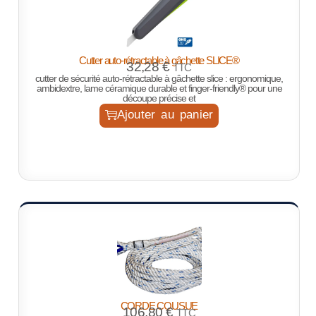
Cutter auto-rétractable à gâchette SLICE®
32,28
€
TTC
cutter de sécurité auto-rétractable à gâchette slice : ergonomique,
ambidextre, lame céramique durable et finger-friendly® pour une
découpe précise et
Ajouter au panier
CORDE COUSUE
106,80
€
TTC