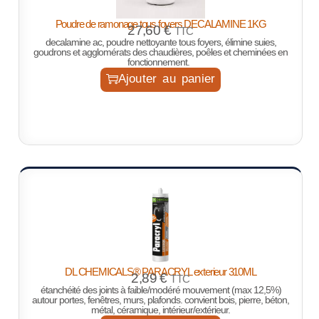
Poudre de ramonage tous foyers DECALAMINE 1KG
27,60
€
TTC
decalamine ac, poudre nettoyante tous foyers, élimine suies,
goudrons et agglomérats des chaudières, poêles et cheminées en
fonctionnement.
Ajouter au panier
DL CHEMICALS® PARACRYL exterieur 310ML
2,89
€
TTC
étanchéité des joints à faible/modéré mouvement (max 12,5%)
autour portes, fenêtres, murs, plafonds. convient bois, pierre, béton,
métal, céramique, intérieur/extérieur.