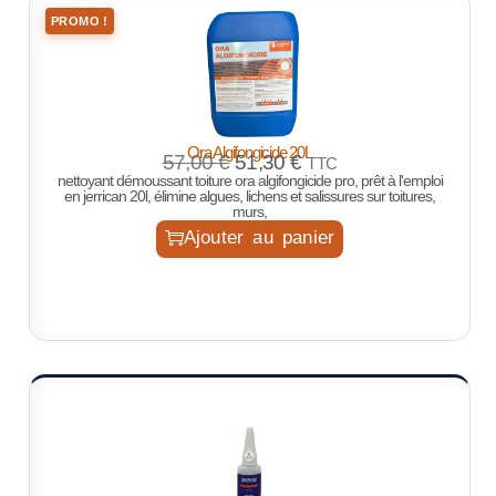
PROMO !
Ora Algifongicide 20L
57,00
€
51,30
€
TTC
nettoyant démoussant toiture ora algifongicide pro, prêt à l'emploi
en jerrican 20l, élimine algues, lichens et salissures sur toitures,
murs,
Ajouter au panier