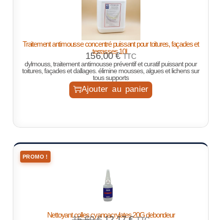
Traitement antimousse concentré puissant pour toitures, façades et
terrasses 10L
156,00
€
TTC
dylmouss, traitement antimousse préventif et curatif puissant pour
toitures, façades et dallages. élimine mousses, algues et lichens sur
tous supports
Ajouter au panier
PROMO !
Nettoyant colles cyanoacrylates 20G debondeur
15,60
€
12,17
€
TTC