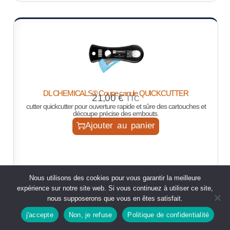
DL CHEMICALS® Coupe canule QUICKCUTTER
21,00
€
TTC
cutter quickcutter pour ouverture rapide et sûre des cartouches et
découpe précise des embouts.
Ajouter au panier
Nous utilisons des cookies pour vous garantir la meilleure
expérience sur notre site web. Si vous continuez à utiliser ce site,
nous supposerons que vous en êtes satisfait.
j'accepte
Non, je refuse
Politique de confidentialité
Boutique
rechercher