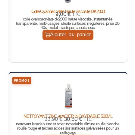
Colle Cyanoacrylate Haute viscosité DK2000
9,00
€
TTC
colle cyanoacrylate dk2000 haute viscosité, instantanée,
transparente, multi-usages, idéale surfaces irrégulières, prise 20-
40s, métal, plastique, caoutchouc.
Ajouter au panier
PROMO !
NETTOYANT ZINC et ACIER INOXYDABLE 500ML
33,90
€
30,50
€
TTC
nettoyant leraclen zinc et acier inoxydable élimine rouille blanche,
rouille rouge et taches acides sur surfaces galvanisées pour un
nettoyage