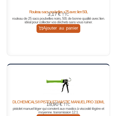
Rouleau sacs poubelles x25 avec lien 50L
3,17
€
TTC
rouleau de 25 sacs poubelles noirs, 50l, de bonne qualité avec lien.
idéal pour collecter vos déchets sans vous ruiner.
Ajouter au panier
DL CHEMICALS® PISTOLET MASTIC MANUEL PRO 310ML
18,90
€
TTC
pistolet manuel léger qui convient aux mastics à viscosité légère et
moyenne. transmission 12:1.