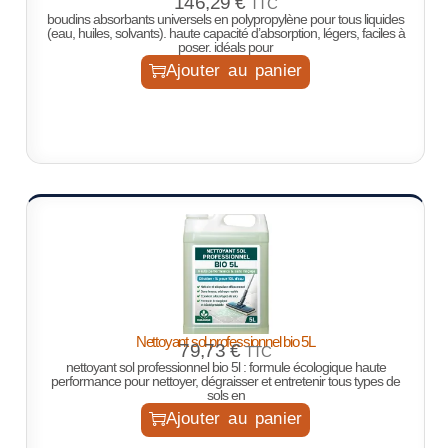
146,29
€
TTC
boudins absorbants universels en polypropylène pour tous liquides
(eau, huiles, solvants). haute capacité d’absorption, légers, faciles à
poser. idéals pour
Ajouter au panier
Nettoyant sol professionnel bio 5L
79,73
€
TTC
nettoyant sol professionnel bio 5l : formule écologique haute
performance pour nettoyer, dégraisser et entretenir tous types de
sols en
Ajouter au panier