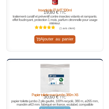
Insecticide ITUVIT 500ml
19,80
€
TTC
traitement curatif et préventif contre insectes volants et rampants.
effet foudroyant, protection 1 mois, parfum citronnelle pour usage
intérieur.
(
1
avis client)
Ajouter au panier
Papier toilette maxi jumbo 380m X6
30,60
€
TTC
papier toilette jumbo 2 plis gaufré, 100% recyclé, 380 m, ø265 mm,
mandrin ø63 mm. fabriqué en france, ecolabel, compatible