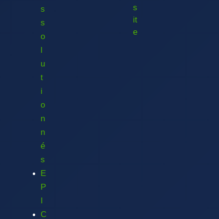
s
s
it
s
e
o
l
u
t
i
o
n
n
é
s
E
P
I
C