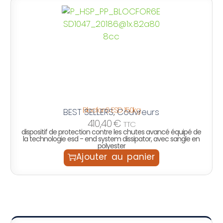
Blocfor 6 ESD 150kg
BEST SELLERS
Couvreurs
,
410,40
€
TTC
dispositif de protection contre les chutes avancé équipé de
la technologie esd - end system dissipator, avec sangle en
polyester
Ajouter au panier