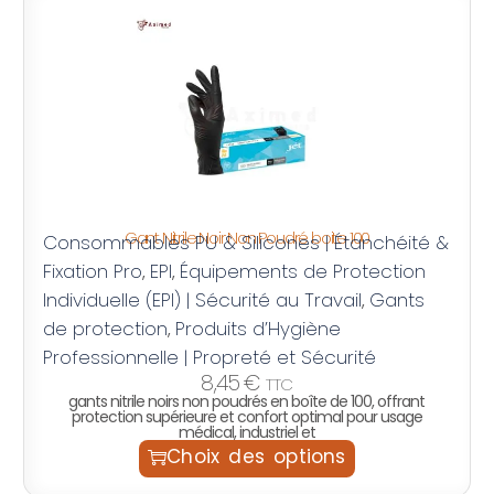
Gant Nitrile Noir Non Poudré boite 100
Consommables PU & Silicones | Étanchéité &
Fixation Pro
EPI
Équipements de Protection
,
,
Individuelle (EPI) | Sécurité au Travail
Gants
,
de protection
Produits d’Hygiène
,
Professionnelle | Propreté et Sécurité
8,45
€
TTC
gants nitrile noirs non poudrés en boîte de 100, offrant
protection supérieure et confort optimal pour usage
médical, industriel et
Choix des options