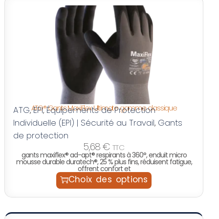
ATG® Gants MaxiFlex Ultimate gamme classique
ATG
EPI
Équipements de Protection
,
,
Individuelle (EPI) | Sécurité au Travail
Gants
,
de protection
5,68
€
TTC
gants maxiflex® ad-apt® respirants à 360°, enduit micro
mousse durable duratech®, 25 % plus fins, réduisent fatigue,
offrent confort et
Choix des options