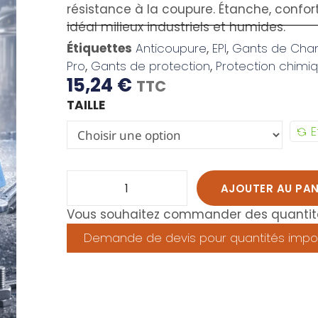
résistance à la coupure. Étanche, confort
idéal milieux industriels et humides.
Étiquettes
Anticoupure
,
EPI
,
Gants de Chant
Pro
,
Gants de protection
,
Protection chimi
15,24
€
TTC
TAILLE
E
AJOUTER AU PAN
Vous souhaitez commander des quantité
Demande de devis pour quantités impo