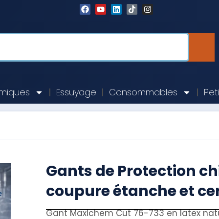
imiques
Essuyage
Consommables
Pet
Gants de Protection ch
coupure étanche et cer
Gant Maxichem Cut 76-733 en latex natur