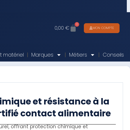
0
0,00
€
MON COMPTE
it matériel
Marques
Métiers
Conseils
imique et résistance à la
tifié contact alimentaire
el, offrant protection chimique et