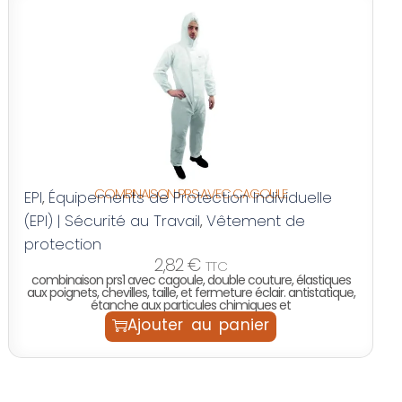
COMBINAISON PRS AVEC CAGOULE
EPI
Équipements de Protection Individuelle
,
(EPI) | Sécurité au Travail
Vêtement de
,
protection
2,82
€
TTC
combinaison prs1 avec cagoule, double couture, élastiques
aux poignets, chevilles, taille, et fermeture éclair. antistatique,
étanche aux particules chimiques et
Ajouter au panier