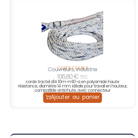
CORDE COUSUE
Couvreurs
industrie
,
106,80
€
TTC
corde tractel d14 10m-m10-a en polyamide haute
résistance, diamètre 14 mm. idéale pour travail en hauteur,
compatible antichute, avec connecteur
Ajouter au panier