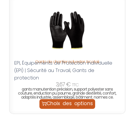
Gants de chantier polyester Arcotek
EPI
Équipements de Protection Individuelle
,
(EPI) | Sécurité au Travail
Gants de
,
protection
3,67
€
TTC
gants manutention précision, support polyester sans
couture, enduction pu paume, grande dextérité, confort,
adaptés industrie, assemblage, bâtiment. normes ce.
Choix des options