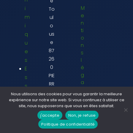
e
M
i
To
e
m
ul
n
i
o
ti
q
us
o
e
u
n
87
e
s
26
s
l
0
é
E
g
PIE
s
a
RR
s
l
E
u
Nous utilisons des cookies pour vous garantir la meilleure
e
expérience sur notre site web. Si vous continuez à utiliser ce
BU
y
s
site, nous supposerons que vous en êtes satisfait.
FFI
a
j'accepte
Non, je refuse
C
ER
g
G
Politique de confidentialité
E
e
V