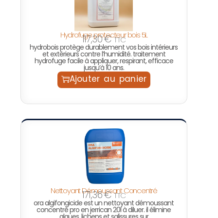
Hydrofuge protecteur bois 5L
117,30
€
TTC
hydrobois protège durablement vos bois intérieurs
et extérieurs contre l’humidité. traitement
hydrofuge facile à appliquer, respirant, efficace
jusqu’à 10 ans.
Ajouter au panier
Nettoyant Démoussant Concentré
171,36
€
TTC
ora algifongicide est un nettoyant démoussant
concentré pro en jerrican 20l à diluer. il élimine
algues, lichens et salissures sur