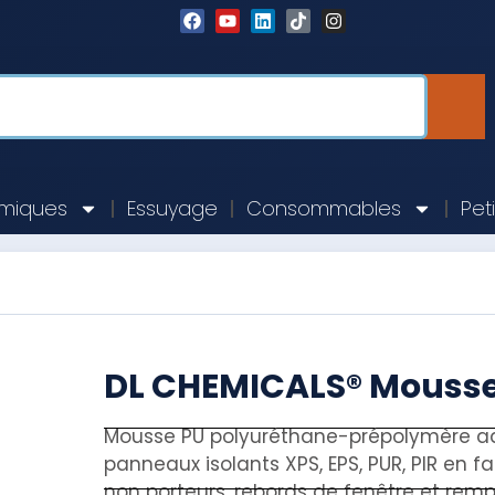
imiques
Essuyage
Consommables
Pet
DL CHEMICALS® Mousse
Mousse PU polyuréthane-prépolymère adhé
panneaux isolants XPS, EPS, PUR, PIR en faç
non porteurs, rebords de fenêtre et rempl