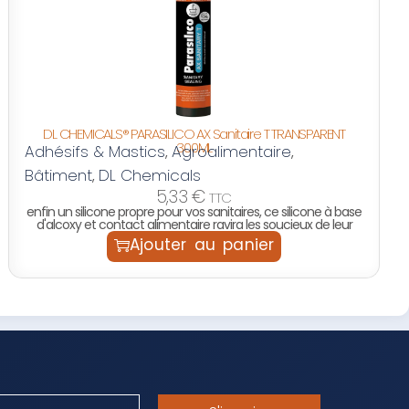
DL CHEMICALS® PARASILICO AX Sanitaire T TRANSPARENT
300ML
Adhésifs & Mastics
Agroalimentaire
,
,
Bâtiment
DL Chemicals
,
5,33
€
TTC
enfin un silicone propre pour vos sanitaires, ce silicone à base
d'alcoxy et contact alimentaire ravira les soucieux de leur
Ajouter au panier