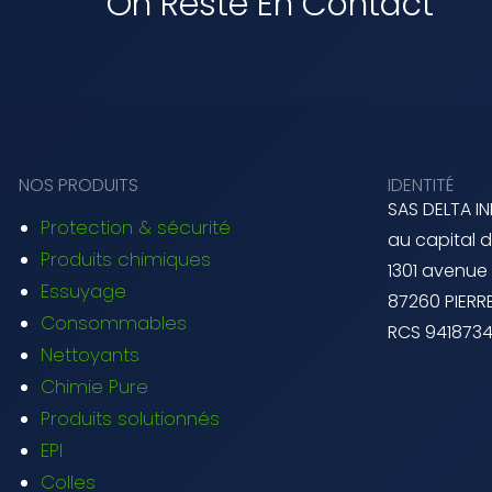
On Reste En Contact
NOS PRODUITS
IDENTITÉ
SAS DELTA I
Protection & sécurité
au capital 
Produits chimiques
1301 avenue
Essuyage
87260 PIERRE
Consommables
RCS 941873
Nettoyants
Chimie Pure
Produits solutionnés
EPI
Colles