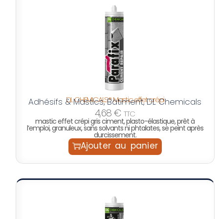
DL CHEMICALS® Mastic effet crépi
Adhésifs & Mastics
Bâtiment
DL Chemicals
,
,
4,68
€
TTC
mastic effet crépi gris ciment, plasto-élastique, prêt à
l’emploi, granuleux, sans solvants ni phtalates, se peint après
durcissement.
Ajouter au panier