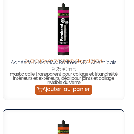
DL CHEMICALS® PARABOND Chrystal 290ML
Adhésifs & Mastics
Bâtiment
DL Chemicals
,
,
9,25
€
TTC
mastic colle transparent pour collage et étanchéité
intérieurs et extérieurs, idéal pour joints et collage
invisible du verre
Ajouter au panier