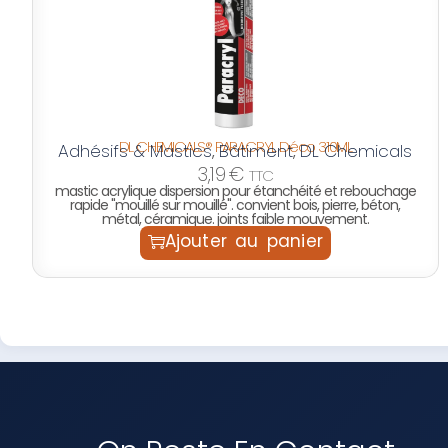
DL CHEMICALS® PARACRYL Déco 310ML
Adhésifs & Mastics
Bâtiment
DL Chemicals
,
,
3,19
€
TTC
mastic acrylique dispersion pour étanchéité et rebouchage
rapide "mouillé sur mouillé". convient bois, pierre, béton,
métal, céramique. joints faible mouvement.
Ajouter au panier