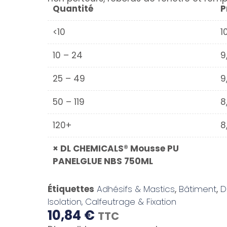
Quantité
P
<10
1
10 – 24
9
25 – 49
9
50 – 119
8
120+
8
×
DL CHEMICALS® Mousse PU
PANELGLUE NBS 750ML
Étiquettes
Adhésifs & Mastics
,
Bâtiment
,
D
Isolation, Calfeutrage & Fixation
10,84
€
TTC