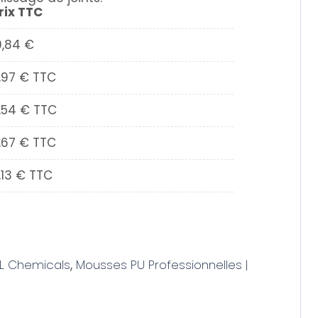
rix TTC
0,84
€
,97
€
TTC
,54
€
TTC
,67
€
TTC
,13
€
TTC
L Chemicals
,
Mousses PU Professionnelles |