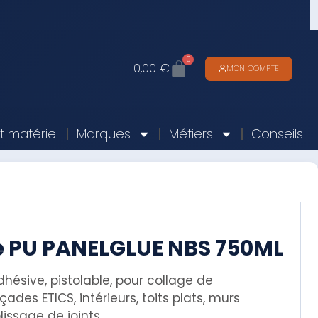
0
0,00
€
MON COMPTE
it matériel
Marques
Métiers
Conseils
 PU PANELGLUE NBS 750ML
sive, pistolable, pour collage de
ades ETICS, intérieurs, toits plats, murs
issage de joints.