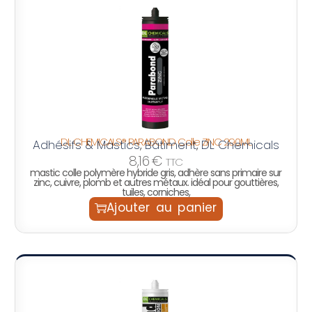
DL CHEMICALS® PARABOND Colle ZINC 290ML
Adhésifs & Mastics
Bâtiment
DL Chemicals
,
,
8,16
€
TTC
mastic colle polymère hybride gris, adhère sans primaire sur
zinc, cuivre, plomb et autres métaux. idéal pour gouttières,
tuiles, corniches,
Ajouter au panier