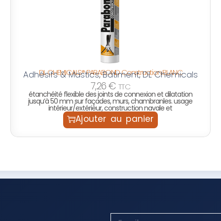
DL CHEMICALS® PARABOND Construction BLANC
Adhésifs & Mastics
Bâtiment
DL Chemicals
,
,
7,26
€
TTC
étanchéité flexible des joints de connexion et dilatation
jusqu’à 50 mm sur façades, murs, chambranles. usage
intérieur/extérieur, construction navale et
Ajouter au panier