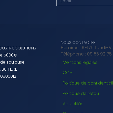
NOUS CONTACTER
Horaires : 9-17h Lundi-
NDUSTRIE SOLUTIONS
Téléphone : 09 55 92 75
de 5000€
 de Toulouse
Mentions légales
 BUFFIERE
CGV
40800012
Politique de confidential
Politique de retour
Actualités