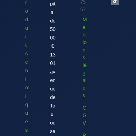
75
r
pit
57
o
al
d
M
de
e
u
50
nt
i
00
io
t
€
n
s
13
s
c
01
lé
h
av
g
i
al
en
m
e
ue
s
i
de
q
To
C
u
ul
G
e
ou
V
s
se
P