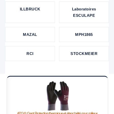
ILLBRUCK
Laboratoires
ESCULAPE
MAZAL
MPH1865
RCI
STOCKMEIER
ATG® Gant Protection thermique et étanchéité pour milieux