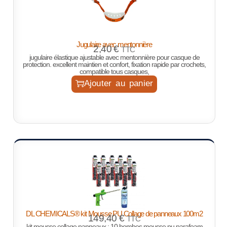
Jugulaire avec mentonnière
2,40
€
TTC
jugulaire élastique ajustable avec mentonnière pour casque de
protection. excellent maintien et confort, fixation rapide par crochets,
compatible tous casques,
Ajouter au panier
DL CHEMICALS® kit Mousse PU Collage de panneaux 100m2
149,40
€
TTC
kit mousse collage panneaux : 10 bombes mousse pu parafoam