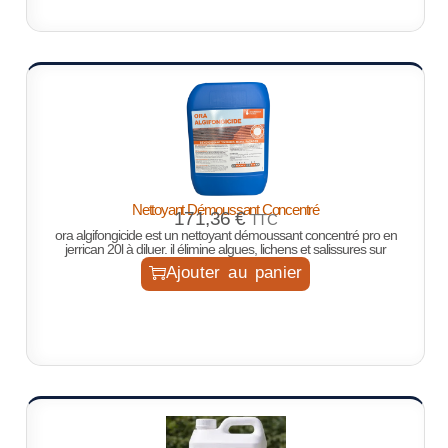
Nettoyant Démoussant Concentré
171,36
€
TTC
ora algifongicide est un nettoyant démoussant concentré pro en
jerrican 20l à diluer. il élimine algues, lichens et salissures sur
Ajouter au panier