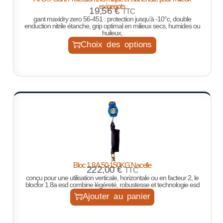
exigeants
19,56
€
TTC
gant maxidry zero 56-451 : protection jusqu’à -10°c, double
enduction nitrile étanche, grip optimal en milieux secs, humides ou
huileux,
Choix des options
Bloc 1,8 A 50-150KG Nacelle
222,00
€
TTC
conçu pour une utilisation verticale, horizontale ou en facteur 2, le
blocfor 1.8a esd combine légèreté, robustesse et technologie esd
Ajouter au panier