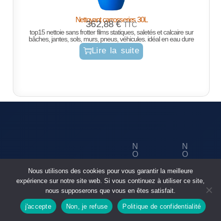
Nettoyant carrosseries 30L
362,88
€
TTC
top15 nettoie sans frotter films statiques, saletés et calcaire sur
bâches, jantes, sols, murs, pneus, véhicules. idéal en eau dure
Lire la suite
N
N
O
O
U
S
N
ID
S
R
Nous utilisons des cookies pour vous garantir la meilleure
O
E
C
É
S
N
expérience sur notre site web. Si vous continuez à utiliser ce site,
O
S
P
TI
S
nous supposerons que vous en êtes satisfait.
N
E
R
T
TA
A
O
É
A
j'accepte
Non, je refuse
Politique de confidentialité
C
U
D
Boutique
rechercher
T
X
S
UI