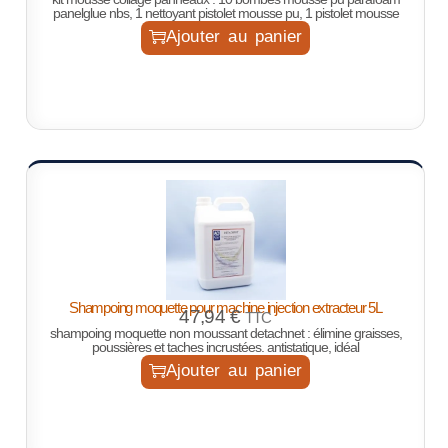
panelglue nbs, 1 nettoyant pistolet mousse pu, 1 pistolet mousse
Ajouter au panier
Shampoing moquette pour machine injection extracteur 5L
47,94
€
TTC
shampoing moquette non moussant
detachnet
: élimine graisses,
poussières et taches incrustées. antistatique, idéal
Ajouter au panier