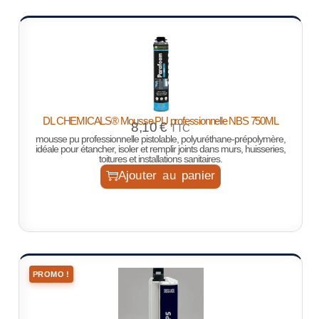
DL CHEMICALS® Mousse PU professionnelle NBS 750ML
8,10
€
TTC
mousse pu professionnelle pistolable, polyuréthane-prépolymère,
idéale pour étancher, isoler et remplir joints dans murs, huisseries,
toitures et installations sanitaires.
Ajouter au panier
PROMO !