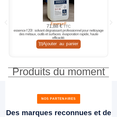
Essence F
P
71,88
€
TTC
essence f 20l : solvant dégraissant professionnel pour nettoyage
des métaux, outils et surfaces. évaporation rapide, haute
efficacité.
Ajouter au panier
Produits du moment
NOS PARTENAIRES
Des marques reconnues et de