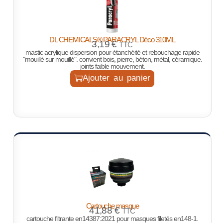
DL CHEMICALS® PARACRYL Déco 310ML
3,19
€
TTC
mastic acrylique dispersion pour étanchéité et rebouchage rapide
"mouillé sur mouillé". convient bois, pierre, béton, métal, céramique.
joints faible mouvement.
Ajouter au panier
Cartouche masque
41,88
€
TTC
cartouche filtrante en14387:2021 pour masques filetés en148-1.