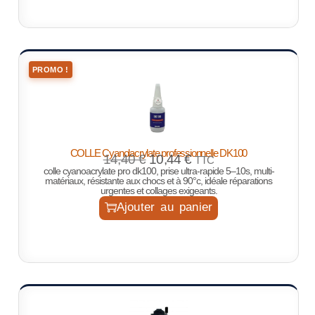
PROMO !
COLLE Cyanolacrylate professionnelle DK100
14,40
€
10,44
€
TTC
colle cyanoacrylate pro dk100, prise ultra-rapide 5–10s, multi-
matériaux, résistante aux chocs et à 90°c, idéale réparations
urgentes et collages exigeants.
Ajouter au panier