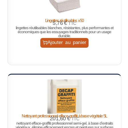
Lingettes réutilisables x50
5,76
€
TTC
lingettes réutilisables blanches, résistantes, plus performantes et
économiques que les essuyages traditionnels pour un usage
durable.
Ajouter au panier
Nettoyant professionnel efface-graffiti à base végétale 5L
201,60
€
TTC
nettoyant efface-graffiti professionnel semi-gel, à base d’extraits
végétaux. élimine efficacement encres et peintures sur surfaces