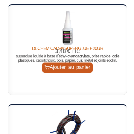
DL CHEMICALS® SUPERGLUE F 20GR
3,48
€
TTC
superglue liquide à base d’éthyl-cyanoacrylate, prise rapide, colle
plastiques, caoutchouc, bois, papier, cuir, métal et joints epdm.
Ajouter au panier