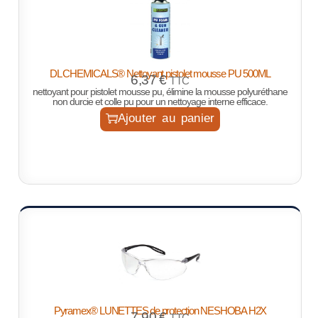
DL CHEMICALS® Nettoyant pistolet mousse PU 500ML
6,37
€
TTC
nettoyant pour pistolet mousse pu, élimine la mousse polyuréthane
non durcie et colle pu pour un nettoyage interne efficace.
Ajouter au panier
Pyramex® LUNETTES de protection NESHOBA H2X
7,90
€
TTC