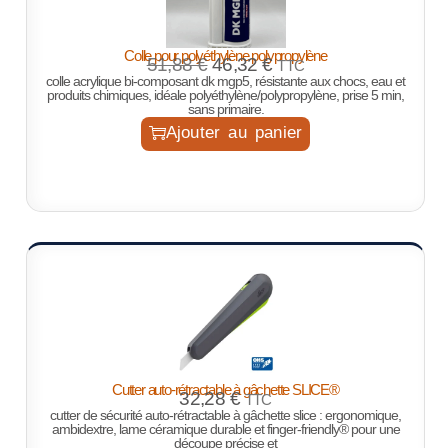
Colle pour polyéthylène polypropylène
51,88
€
46,32
€
TTC
colle acrylique bi-composant dk mgp5, résistante aux chocs, eau et
produits chimiques, idéale polyéthylène/polypropylène, prise 5 min,
sans primaire.
Ajouter au panier
Cutter auto-rétractable à gâchette SLICE®
32,28
€
TTC
cutter de sécurité auto-rétractable à gâchette slice : ergonomique,
ambidextre, lame céramique durable et finger-friendly® pour une
découpe précise et