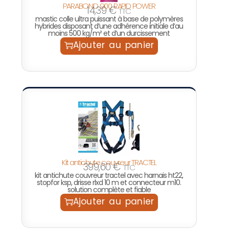
PARABOND 900 RAPID POWER
14,39
€
TTC
mastic colle ultra puissant à base de polymères
hybrides disposant d’une adhérence initiale d’au
moins 500 kg/m² et d’un durcissement
Ajouter au panier
Kit antichute couvreur TRACTEL
399,60
€
TTC
kit antichute couvreur tractel avec harnais ht22,
stopfor ksp, drisse rlxd 10 m et connecteur m10.
solution complète et fiable
Ajouter au panier