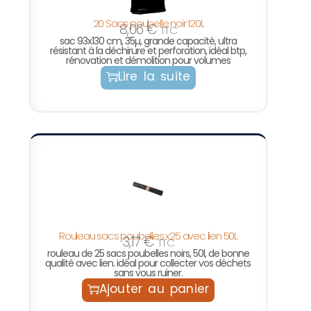
20 Sacs poubelle noir 120L
8,06
€
TTC
sac 93x130 cm, 35µ, grande capacité, ultra
résistant à la déchirure et perforation, idéal btp,
rénovation et démolition pour volumes
Lire la suite
Rouleau sacs poubelles x25 avec lien 50L
3,17
€
TTC
rouleau de 25 sacs poubelles noirs, 50l, de bonne
qualité avec lien. idéal pour collecter vos déchets
sans vous ruiner.
Ajouter au panier