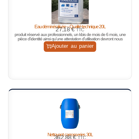
Eau déminéralisée – Qualité technique 20L
27,18
€
TTC
produit réservé aux professionnels, un kbis de mois de 6 mois, une
pièce d'identité ainsi qu'une attestation d'utilisation devront nous
Ajouter au panier
Nettoyant carrosseries 30L
362,88
€
TTC