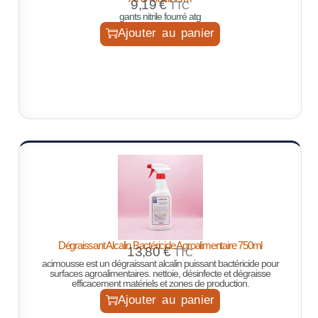
9,19
€
TTC
gants nitrile fourré atg
Ajouter au panier
Dégraissant Alcalin Bactéricide Agroalimentaire 750ml
13,80
€
TTC
acimousse est un dégraissant alcalin puissant bactéricide pour
surfaces agroalimentaires. nettoie, désinfecte et dégraisse
efficacement matériels et zones de production.
Ajouter au panier