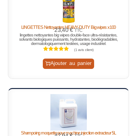
LINGETTES Nettoyantes HEAVY-DUTY Big wipes x100
23,40
€
TTC
lingettes nettoyantes big wipes double-face ultra-résistantes,
solvants biologiques puissants, hydratantes, biodégradables,
dermatologiquement testées, usage industriel.
(
1
avis client)
Ajouter au panier
Shampoing moquette pour machine injection extracteur 5L
47,94
€
TTC