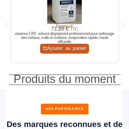
Essence F
P
71,88
€
TTC
essence f 20l : solvant dégraissant professionnel pour nettoyage
des métaux, outils et surfaces. évaporation rapide, haute
efficacité.
Ajouter au panier
Produits du moment
NOS PARTENAIRES
Des marques reconnues et de