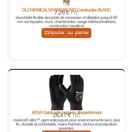
DL CHEMICALS® PARABOND Construction BLANC
7,26
€
TTC
étanchéité flexible des joints de connexion et dilatation jusqu’à 50
mm sur façades, murs, chambranles. usage intérieur/extérieur,
construction navale et
Ajouter au panier
ATG® Gants anti-coupures ultra performant
26,47
€
TTC
maxicut® ultra™, gant anticoupure pour environnements secs, plus
fin, durable et confortable. mains fraîches, sèches et productives
garanties.