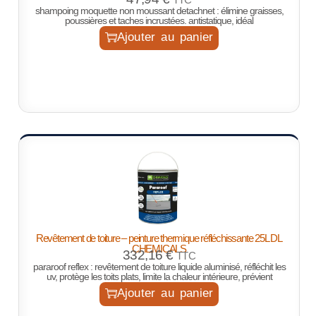
shampoing moquette non moussant
detachnet
: élimine graisses,
poussières et taches incrustées. antistatique, idéal
Ajouter au panier
Revêtement de toiture – peinture thermique réfléchissante 25L DL
CHEMICALS
332,16
€
TTC
pararoof reflex : revêtement de toiture liquide aluminisé, réfléchit les
uv, protège les toits plats, limite la chaleur intérieure, prévient
Ajouter au panier