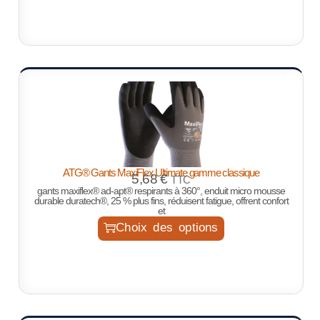
ATG® Gants MaxiFlex Ultimate gamme classique
5,68
€
TTC
gants maxiflex® ad-apt® respirants à 360°, enduit micro mousse
durable duratech®, 25 % plus fins, réduisent fatigue, offrent confort
et
Choix des options