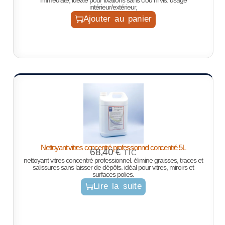
immédiate, idéale pour fixations sans clou ni vis. usage
intérieur/extérieur,
Ajouter au panier
Nettoyant vitres concentré professionnel concentré 5L
68,40
€
TTC
nettoyant vitres concentré professionnel. élimine graisses, traces et
salissures sans laisser de dépôts. idéal pour vitres, miroirs et
surfaces polies.
Lire la suite