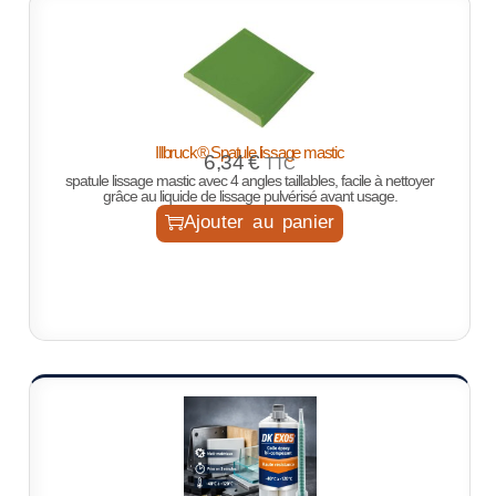
Illbruck® Spatule lissage mastic
6,34
€
TTC
spatule lissage mastic avec 4 angles taillables, facile à nettoyer
grâce au liquide de lissage pulvérisé avant usage.
Ajouter au panier