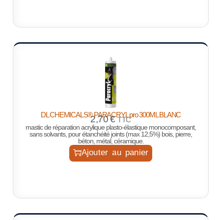
DL CHEMICALS® PARACRYL pro 300ML BLANC
2,70
€
TTC
mastic de réparation acrylique plasto-élastique monocomposant,
sans solvants, pour étanchéité joints (max 12,5%) bois, pierre,
béton, métal, céramique.
Ajouter au panier