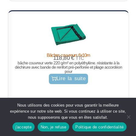
Bâches couvreurs 6x10m
118,80
€
TTC
bâche couvreur verte 220 g/m² en polyéthylène. résistante à la
déchirure avec bande de renfort pré-perforée et pliage accordéon
pour
Lire la suite
Nous utilisons des cookies pour vous garantir la meilleure
expérience sur notre site web. Si vous continuez à utiliser ce site,
nous supposerons que vous en êtes satisfait.
j'accepte
Non, je refuse
Politique de confidentialité
Boutique
rechercher