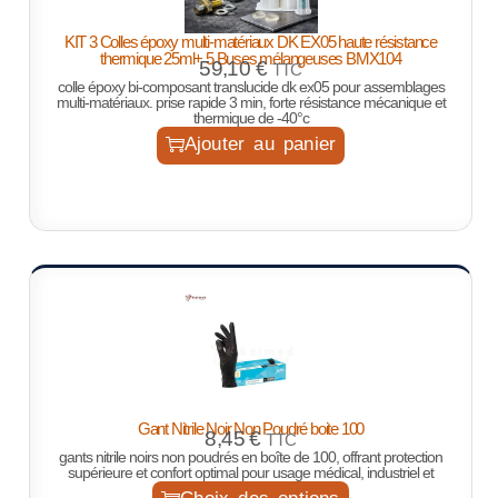
KIT 3 Colles époxy multi-matériaux DK EX05 haute résistance
thermique 25ml+ 5 Buses mélangeuses BMX104
59,10
€
TTC
colle époxy bi-composant translucide dk ex05 pour assemblages
multi-matériaux. prise rapide 3 min, forte résistance mécanique et
thermique de -40°c
Ajouter au panier
Gant Nitrile Noir Non Poudré boite 100
8,45
€
TTC
gants nitrile noirs non poudrés en boîte de 100, offrant protection
supérieure et confort optimal pour usage médical, industriel et