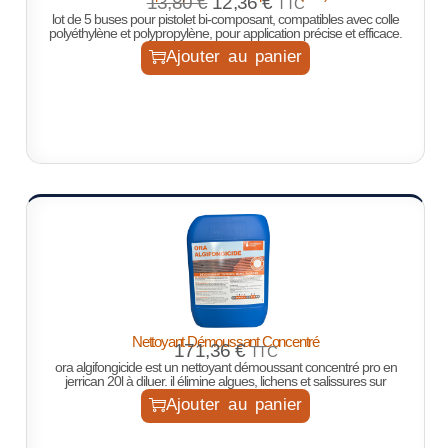
13,80
€
12,36
€
TTC
lot de 5 buses pour pistolet bi-composant, compatibles avec colle
polyéthylène et polypropylène, pour application précise et efficace.
Ajouter au panier
Nettoyant Démoussant Concentré
171,36
€
TTC
ora algifongicide est un nettoyant démoussant concentré pro en
jerrican 20l à diluer. il élimine algues, lichens et salissures sur
Ajouter au panier