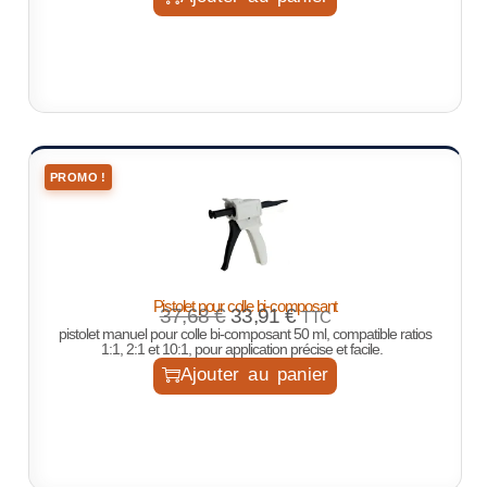
PROMO !
Pistolet pour colle bi-composant
37,68
€
33,91
€
TTC
pistolet manuel pour colle bi-composant 50 ml, compatible ratios
1:1, 2:1 et 10:1, pour application précise et facile.
Ajouter au panier