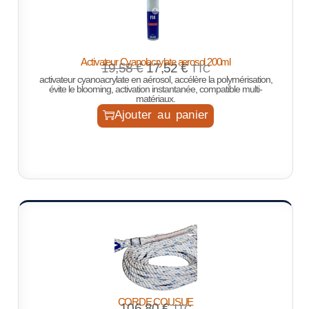
Activateur Cyanolacrylate aerosol 200ml
19,58
€
17,52
€
TTC
activateur cyanoacrylate en aérosol, accélère la polymérisation,
évite le blooming, activation instantanée, compatible multi-
matériaux.
Ajouter au panier
CORDE COUSUE
106,80
€
TTC