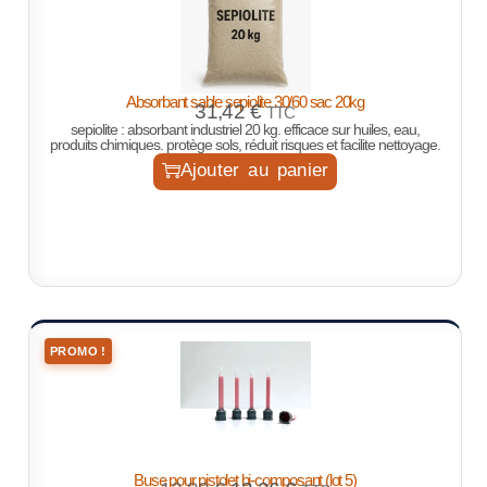
Absorbant sable sepiolite 30/60 sac 20kg
31,42
€
TTC
sepiolite : absorbant industriel 20 kg. efficace sur huiles, eau,
produits chimiques. protège sols, réduit risques et facilite nettoyage.
Ajouter au panier
PROMO !
Buse pour pistolet bi-composant (lot 5)