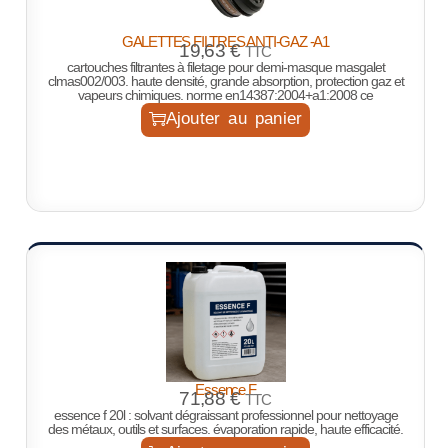
GALETTES FILTRES ANTI-GAZ -A1
19,63
€
TTC
cartouches filtrantes à filetage pour demi-masque masgalet
clmas002/003. haute densité, grande absorption, protection gaz et
vapeurs chimiques. norme en14387:2004+a1:2008 ce
Ajouter au panier
Essence F
71,88
€
TTC
essence f 20l : solvant dégraissant professionnel pour nettoyage
des métaux, outils et surfaces. évaporation rapide, haute efficacité.