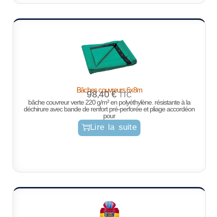
Bâches couvreurs 6x8m
98,40
€
TTC
bâche couvreur verte 220 g/m² en polyéthylène. résistante à la
déchirure avec bande de renfort pré-perforée et pliage accordéon
pour
Lire la suite