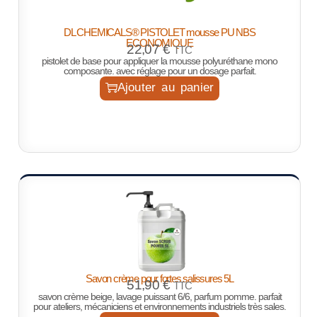
DL CHEMICALS® PISTOLET mousse PU NBS
ECONOMIQUE
22,07
€
TTC
pistolet de base pour appliquer la mousse polyuréthane mono
composante. avec réglage pour un dosage parfait.
Ajouter au panier
Savon crème pour fortes salissures 5L
51,90
€
TTC
savon crème beige, lavage puissant 6/6, parfum pomme. parfait
pour ateliers, mécaniciens et environnements industriels très sales.