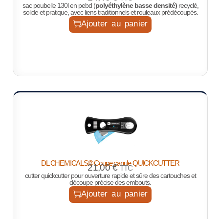
sac poubelle 130l en pebd (
polyéthylène basse densité)
recyclé,
solide et pratique, avec liens traditionnels et rouleaux prédécoupés.
Ajouter au panier
DL CHEMICALS® Coupe canule QUICKCUTTER
21,00
€
TTC
cutter quickcutter pour ouverture rapide et sûre des cartouches et
découpe précise des embouts.
Ajouter au panier