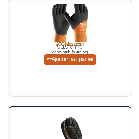
ATG Maxitherm
9,19
€
TTC
gants nitrile fourré atg
Ajouter au panier