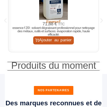
Essence F
P
71,88
€
TTC
essence f 20l : solvant dégraissant professionnel pour nettoyage
des métaux, outils et surfaces. évaporation rapide, haute
efficacité.
Ajouter au panier
Produits du moment
NOS PARTENAIRES
Des marques reconnues et de