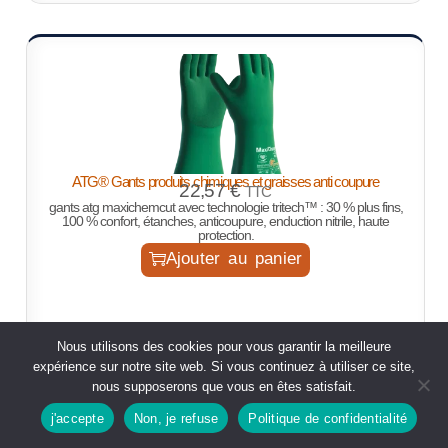
ATG® Gants produits chimiques et graisses anti coupure
22,57
€
TTC
gants atg maxichemcut avec technologie tritech™ : 30 % plus fins,
100 % confort, étanches, anticoupure, enduction nitrile, haute
protection.
Ajouter au panier
Nous utilisons des cookies pour vous garantir la meilleure
expérience sur notre site web. Si vous continuez à utiliser ce site,
nous supposerons que vous en êtes satisfait.
j'accepte
Non, je refuse
Politique de confidentialité
Boutique
rechercher