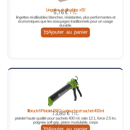
Lingettes réutilisables x50
5,76
€
TTC
lingettes réutilisables blanches, résistantes, plus performantes et
économiques que les essuyages traditionnels pour un usage
durable.
Ajouter au panier
Illbruck®Pistolet PRO cartouche et sachet 400ml
73,80
€
TTC
pistolet haute qualité pour sachets 400 ml, ratio 12:1, force 2,5 kn,
poignée soft grip, piston modulable, corps
Ajouter au panier