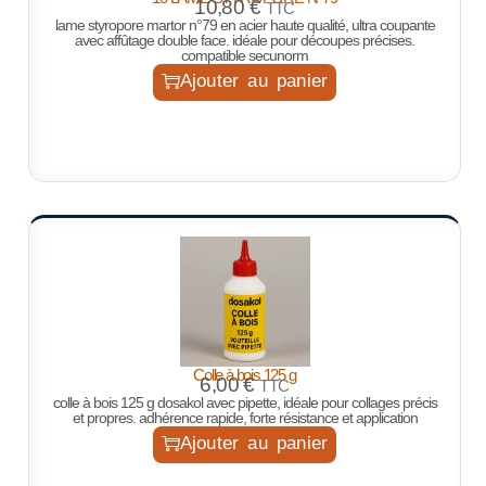
10,80
€
TTC
lame styropore martor n°79 en acier haute qualité, ultra coupante
avec affûtage double face. idéale pour découpes précises.
compatible secunorm
Ajouter au panier
Colle à bois 125 g
6,00
€
TTC
colle à bois 125 g dosakol avec pipette, idéale pour collages précis
et propres. adhérence rapide, forte résistance et application
Ajouter au panier