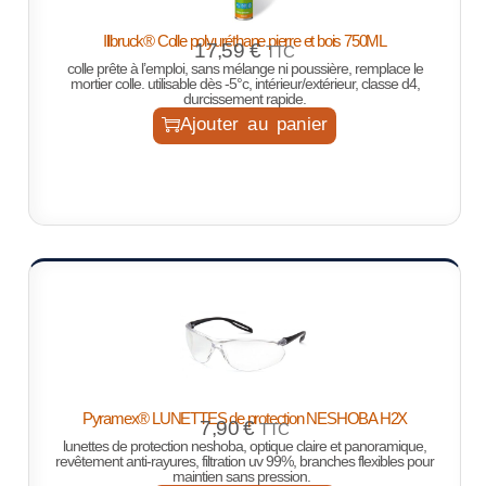
Illbruck® Colle polyuréthane pierre et bois 750ML
17,59
€
TTC
colle prête à l’emploi, sans mélange ni poussière, remplace le
mortier colle. utilisable dès -5°c, intérieur/extérieur, classe d4,
durcissement rapide.
Ajouter au panier
Pyramex® LUNETTES de protection NESHOBA H2X
7,90
€
TTC
lunettes de protection neshoba, optique claire et panoramique,
revêtement anti-rayures, filtration uv 99%, branches flexibles pour
maintien sans pression.