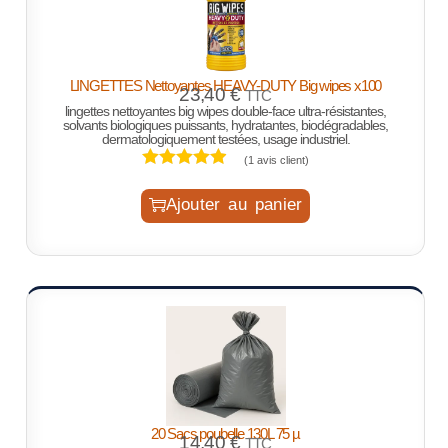
LINGETTES Nettoyantes HEAVY-DUTY Big wipes x100
23,40
€
TTC
lingettes nettoyantes big wipes double-face ultra-résistantes,
solvants biologiques puissants, hydratantes, biodégradables,
dermatologiquement testées, usage industriel.
(
1
avis client)
Ajouter au panier
20 Sacs poubelle 130L 75 µ
14,40
€
TTC