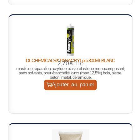
DL CHEMICALS® PARACRYL pro 300ML BLANC
2,70
€
TTC
mastic de réparation acrylique plasto-élastique monocomposant,
sans solvants, pour étanchéité joints (max 12,5%) bois, pierre,
béton, métal, céramique.
Ajouter au panier