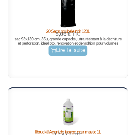
20 Sacs poubelle noir 120L
8,06
€
TTC
sac 93x130 cm, 35µ, grande capacité, ultra résistant à la déchirure
et perforation, idéal btp, rénovation et démolition pour volumes
Lire la suite
Illbruck®Agent de lissage pour mastic 1L
17,47
€
TTC