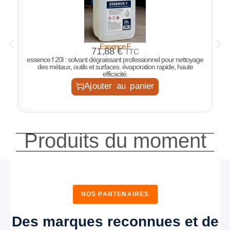
Essence F
P
71,88
€
TTC
essence f 20l : solvant dégraissant professionnel pour nettoyage
des métaux, outils et surfaces. évaporation rapide, haute
efficacité.
Ajouter au panier
Produits du moment
NOS PARTENAIRES
Des marques reconnues et de