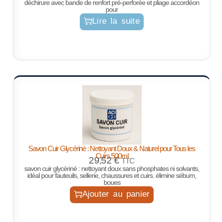
déchirure avec bande de renfort pré-perforée et pliage accordéon
pour
Lire la suite
Savon Cuir Glycériné : Nettoyant Doux & Naturel pour Tous les
Cuirs 500ml
29,52
€
TTC
savon cuir glycériné : nettoyant doux sans phosphates ni solvants,
idéal pour fauteuils, sellerie, chaussures et cuirs. élimine sébum,
boues
Ajouter au panier