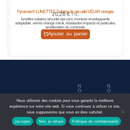
Pyramex® LUNETTES Solaires de sécurité VELAR oranges
20,28
€
TTC
lunettes solaires sécurité epi cat ii, monture enveloppante
adaptable, verres orange miroir, résistantes impacts et particules,
amélioration du contraste.
Ajouter au panier
N
N
O
O
U
S
N
ID
S
R
Nous utilisons des cookies pour vous garantir la meilleure
O
E
C
É
S
N
expérience sur notre site web. Si vous continuez à utiliser ce site,
O
S
P
TI
S
nous supposerons que vous en êtes satisfait.
N
E
R
T
TA
A
O
É
A
j'accepte
Non, je refuse
Politique de confidentialité
C
U
D
Boutique
rechercher
T
X
S
UI