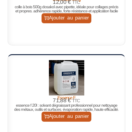
12,00
€
TTC
colle à bois 500g dosakol avec pipette, idéale pour collages précis
et propres. adhérence rapide, forte résistance et application facile
Ajouter au panier
Essence F
71,88
€
TTC
essence f 20l : solvant dégraissant professionnel pour nettoyage
des métaux, outils et surfaces. évaporation rapide, haute efficacité.
Ajouter au panier