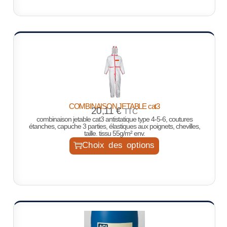
COMBINAISON JETABLE cat3
20,11
€
TTC
combinaison jetable cat3 antistatique type 4-5-6, coutures
étanches, capuche 3 parties, élastiques aux poignets, chevilles,
taille. tissu 55g/m² env.
Choix des options