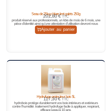
Seau de 25kg chlore lent galets 250g
202,80
€
TTC
produit réservé aux professionnels, un kbis de mois de 6 mois, une
pièce d'identité ainsi qu'une attestation d'utilisation devront nous
Ajouter au panier
Hydrofuge protecteur bois 5L
117,30
€
TTC
hydrobois protège durablement vos bois intérieurs et extérieurs
contre l’humidité. traitement hydrofuge facile à appliquer, respirant,
efficace jusqu’à 10 ans.