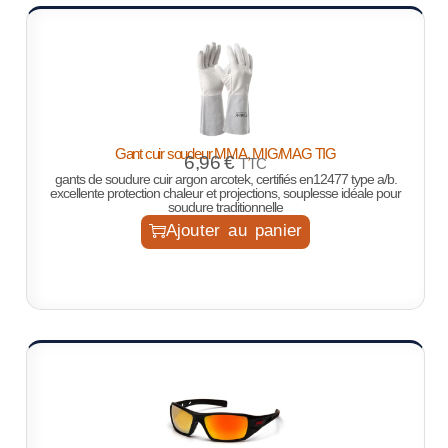
Gant cuir soudeur MMA, MIG/MAG TIG
6,96
€
TTC
gants de soudure cuir argon arcotek, certifiés en12477 type a/b.
excellente protection chaleur et projections, souplesse idéale pour
soudure traditionnelle
Ajouter au panier