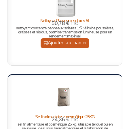
Nettoyant Panneaux solaires 5L
50,78
€
TTC
nettoyant concentré panneaux solaires 1:5 : élimine poussières,
graisses et résidus, optimise transmission lumineuse pour un
rendement maximal.
Ajouter au panier
Sel fin alimentaire et cosmétique 25KG
24,36
€
TTC
sel fin alimentaire et cosmétique 25 kg, utilisable tel quel ou en
saumure, idéal pour l’agroalimentaire et la fabrication de