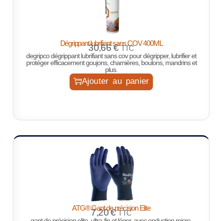
Dégrippant lubrifiant sans COV 400ML
30,66
€
TTC
degripco dégrippant lubrifiant sans cov pour dégripper, lubrifier et
protéger efficacement goujons, charnières, boulons, mandrins et
plus.
Ajouter au panier
ATG® Gant de précision Elite
7,20
€
TTC
gant de précision elite, ultra-fin et léger, avec enduction micro-