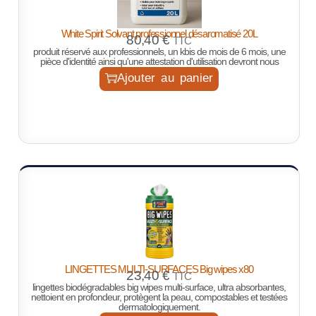
White Spirit Solvant professionnel désaromatisé 20L
80,40
€
TTC
produit réservé aux professionnels, un kbis de mois de 6 mois, une
pièce d'identité ainsi qu'une attestation d'utilisation devront nous
Ajouter au panier
LINGETTES MULTI-SURFACES Big wipes x80
23,40
€
TTC
lingettes biodégradables big wipes multi-surface, ultra absorbantes,
nettoient en profondeur, protègent la peau, compostables et testées
dermatologiquement.