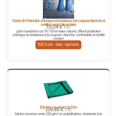
Gants de Protection chimique et résistance à la coupure étanche et
certifié contact alimentaire
15,24
€
TTC
gant maxichem cut 76-733 en latex naturel, offrant protection
chimique et résistance à la coupure. étanche, confortable et certifié
contact
Choix des options
Bâches couvreurs 6x10m
118,80
€
TTC
bâche couvreur verte 220 g/m² en polyéthylène. résistante à la