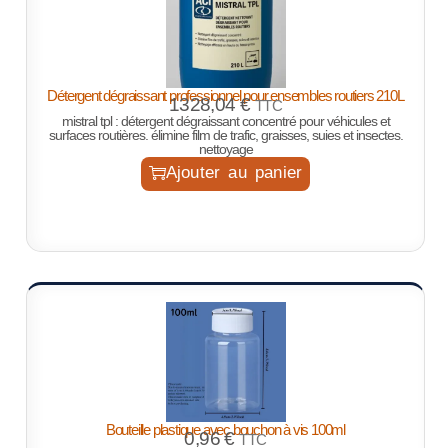
Détergent dégraissant professionnel pour ensembles routiers 210L
1328,04
€
TTC
mistral tpl : détergent dégraissant concentré pour véhicules et
surfaces routières. élimine film de trafic, graisses, suies et insectes.
nettoyage
Ajouter au panier
Bouteille plastique avec bouchon à vis 100ml
0,96
€
TTC