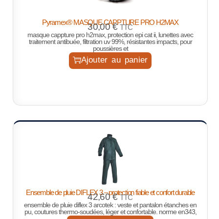
Pyramex® MASQUE CAPPTURE PRO H2MAX
30,00
€
TTC
masque cappture pro h2max, protection epi cat ii, lunettes avec
traitement antibuée, filtration uv 99%, résistantes impacts, pour
poussières et
Ajouter au panier
Ensemble de pluie DIFLEX 3 – protection fiable et confort durable
42,60
€
TTC
ensemble de pluie diflex 3 arcotek : veste et pantalon étanches en
pu, coutures thermo-soudées, léger et confortable. norme en343,