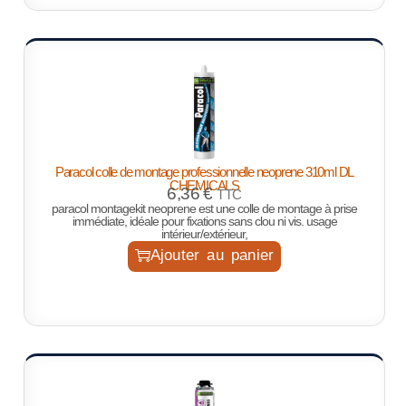
Paracol colle de montage professionnelle neoprene 310ml DL
CHEMICALS
6,36
€
TTC
paracol montagekit neoprene est une colle de montage à prise
immédiate, idéale pour fixations sans clou ni vis. usage
intérieur/extérieur,
Ajouter au panier