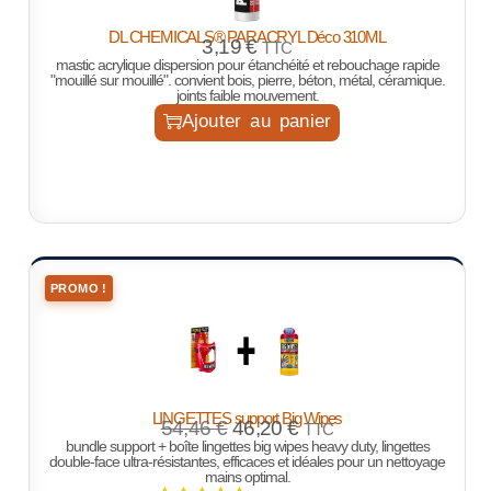
DL CHEMICALS® PARACRYL Déco 310ML
3,19
€
TTC
mastic acrylique dispersion pour étanchéité et rebouchage rapide
"mouillé sur mouillé". convient bois, pierre, béton, métal, céramique.
joints faible mouvement.
Ajouter au panier
PROMO !
LINGETTES support Big Wipes
54,46
€
46,20
€
TTC
bundle support + boîte lingettes big wipes heavy duty, lingettes
double-face ultra-résistantes, efficaces et idéales pour un nettoyage
mains optimal.