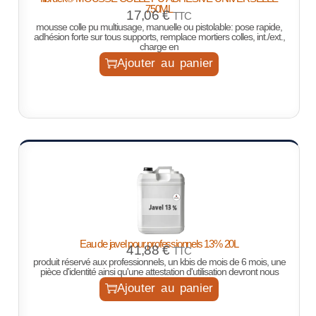
750ML
17,06
€
TTC
mousse colle pu multiusage, manuelle ou pistolable: pose rapide,
adhésion forte sur tous supports, remplace mortiers colles, int./ext.,
charge en
Ajouter au panier
Eau de javel pour professionnels 13% 20L
41,88
€
TTC
produit réservé aux professionnels, un kbis de mois de 6 mois, une
pièce d'identité ainsi qu'une attestation d'utilisation devront nous
Ajouter au panier