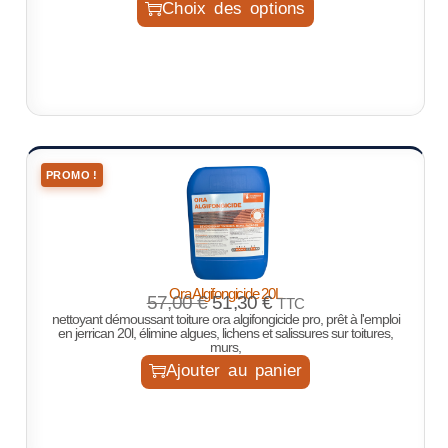
Choix des options
PROMO !
Ora Algifongicide 20L
57,00
€
51,30
€
TTC
nettoyant démoussant toiture ora algifongicide pro, prêt à l'emploi
en jerrican 20l, élimine algues, lichens et salissures sur toitures,
murs,
Ajouter au panier