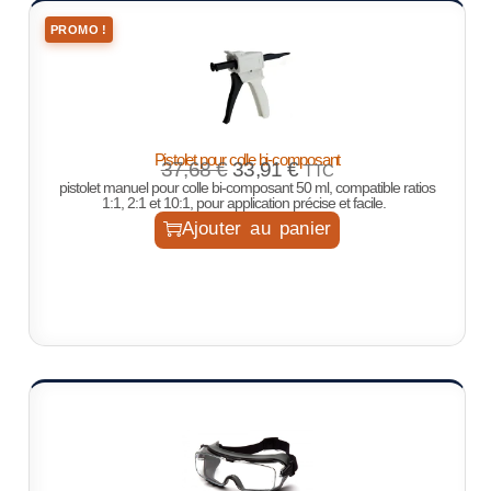
PROMO !
Pistolet pour colle bi-composant
37,68
€
33,91
€
TTC
pistolet manuel pour colle bi-composant 50 ml, compatible ratios
1:1, 2:1 et 10:1, pour application précise et facile.
Ajouter au panier