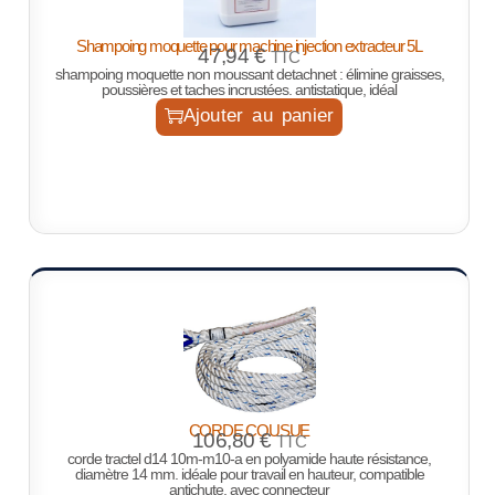
Shampoing moquette pour machine injection extracteur 5L
47,94
€
TTC
shampoing moquette non moussant
detachnet
: élimine graisses,
poussières et taches incrustées. antistatique, idéal
Ajouter au panier
CORDE COUSUE
106,80
€
TTC
corde tractel d14 10m-m10-a en polyamide haute résistance,
diamètre 14 mm. idéale pour travail en hauteur, compatible
antichute, avec connecteur