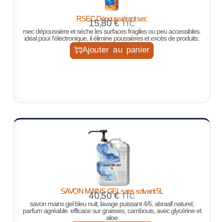
RSEC Dépoussiérant sec
15,80
€
TTC
rsec dépoussière et sèche les surfaces fragiles ou peu accessibles.
idéal pour l'électronique, il élimine poussières et excès de produits.
Ajouter au panier
SAVON MAINS GEL sans solvant 5L
40,50
€
TTC
savon mains gel bleu nuit, lavage puissant 4/6, abrasif naturel,
parfum agréable. efficace sur graisses, cambouis, avec glycérine et
aloe