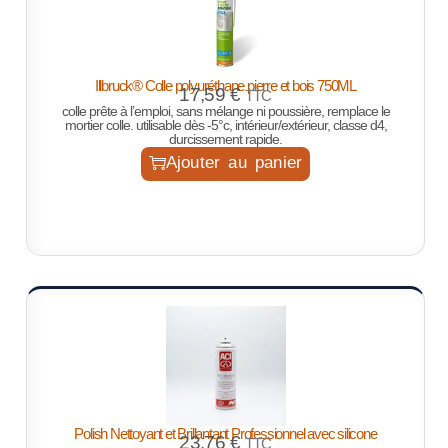
Illbruck® Colle polyuréthane pierre et bois 750ML
17,59
€
TTC
colle prête à l’emploi, sans mélange ni poussière, remplace le
mortier colle. utilisable dès -5°c, intérieur/extérieur, classe d4,
durcissement rapide.
Ajouter au panier
Polish Nettoyant et Brillantant Professionnel avec silicone
23,76
€
TTC