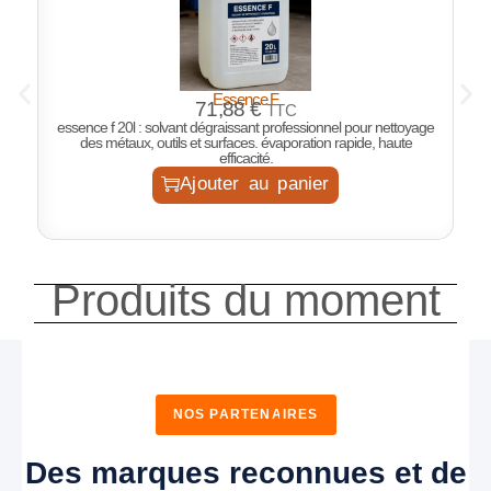
Essence F
P
71,88
€
TTC
essence f 20l : solvant dégraissant professionnel pour nettoyage
des métaux, outils et surfaces. évaporation rapide, haute
efficacité.
Ajouter au panier
Produits du moment
NOS PARTENAIRES
Des marques reconnues et de