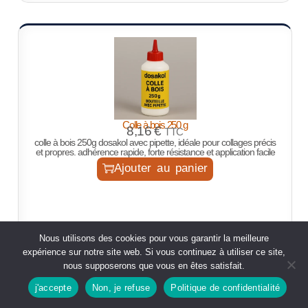
Colle à bois 250 g
8,16
€
TTC
colle à bois 250g dosakol avec pipette, idéale pour collages précis
et propres. adhérence rapide, forte résistance et application facile
Ajouter au panier
Nous utilisons des cookies pour vous garantir la meilleure
expérience sur notre site web. Si vous continuez à utiliser ce site,
nous supposerons que vous en êtes satisfait.
j'accepte
Non, je refuse
Politique de confidentialité
Boutique
rechercher