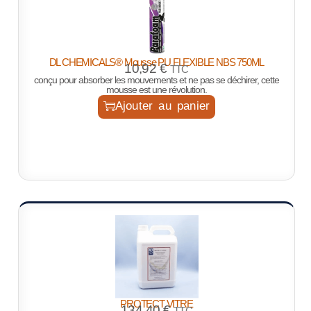
DL CHEMICALS® Mousse PU FLEXIBLE NBS 750ML
10,92
€
TTC
conçu pour absorber les mouvements et ne pas se déchirer, cette
mousse est une révolution.
Ajouter au panier
PROTECT VITRE
134,40
€
TTC