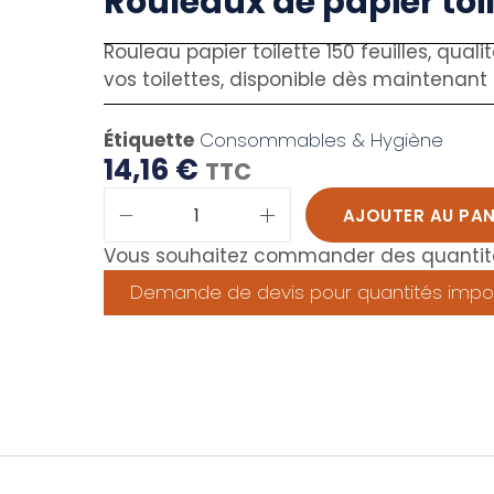
Rouleaux de papier toi
Rouleau papier toilette 150 feuilles, qualit
vos toilettes, disponible dès maintenant 
Étiquette
Consommables & Hygiène
14,16
€
TTC
AJOUTER AU PAN
Vous souhaitez commander des quantité
Demande de devis pour quantités impo