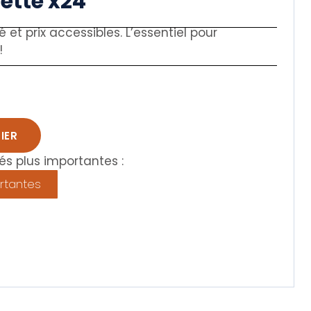
lette x24
é et prix accessibles. L’essentiel pour
!
IER
s plus importantes :
rtantes