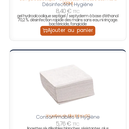
200ML
Désinfection
Hygiène
,
8,40
€
TTC
gel hydroalcoolique septigel / septyderm à base d’éthanol
70,2 %. désinfection rapide des mains sans eau ni rinçage.
bactéricide, fongicide
Ajouter au panier
Lingettes réutilisables x50
Consommables & Hygiène
5,76
€
TTC
lingettes réutilisables blanches, résistantes, plus