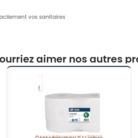
acilement vos sanitaires
ourriez aimer nos autres pro
Papier toilette maxi jumbo 350M X6
Consommables & Hygiène