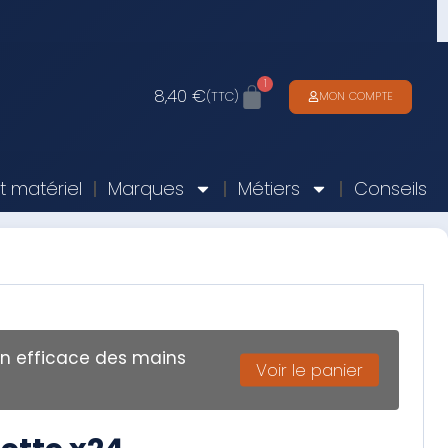
1
8,40
€
(TTC)
MON COMPTE
it matériel
Marques
Métiers
Conseils
on efficace des mains
Voir le panier