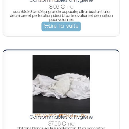
8,06
€
TTC
sac 93x130 cm, 35µ, grande capacité, ultra résistant à la
déchirure et perforation, idéal btp, rénovation et démolition
pour volumes
Lire la suite
ESSUYAGE CHIFFON blanc 10kg
Consommables & Hygiène
37,66
€
TTC
chiffons blancs en tissu polycoton, 10 kg par carton.