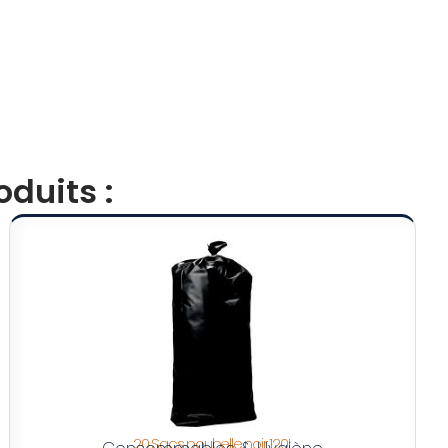
duits :
20 Sacs poubelle noir 120L
Consommables & Hygiène