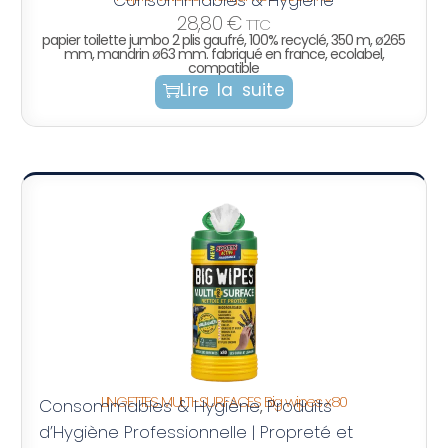
28,80
€
TTC
papier toilette jumbo 2 plis gaufré, 100% recyclé, 350 m, ø265
mm, mandrin ø63 mm. fabriqué en france, ecolabel,
compatible
Lire la suite
LINGETTES MULTI-SURFACES Big wipes x80
Consommables & Hygiène
Produits
,
d’Hygiène Professionnelle | Propreté et