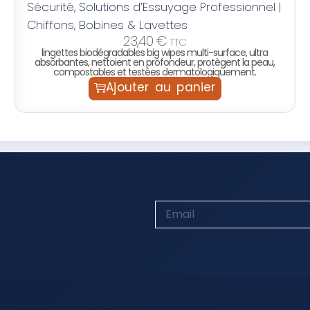
Sécurité
Solutions d’Essuyage Professionnel |
,
Chiffons, Bobines & Lavettes
23,40
€
TTC
lingettes biodégradables big wipes multi-surface, ultra
absorbantes, nettoient en profondeur, protègent la peau,
compostables et testées dermatologiquement.
Ajouter au panier