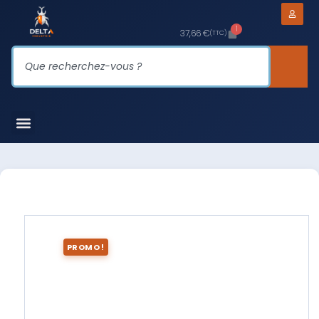
1
37,66
€
(TTC)
PROMO !