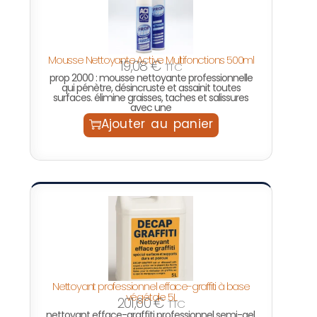
Mousse Nettoyante Active Multifonctions 500ml
19,08
€
TTC
prop 2000 : mousse nettoyante professionnelle
qui pénètre, désincruste et assainit toutes
surfaces. élimine graisses, taches et salissures
avec une
Ajouter au panier
Nettoyant professionnel efface-graffiti à base
végétale 5L
201,60
€
TTC
nettoyant efface-graffiti professionnel semi-gel,