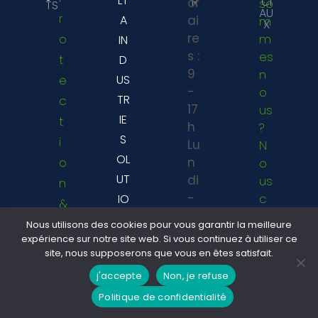
LT
R
CI
or
so
TS
AU
r
A
ai
m
X
re
o
m
IN
s :
es
t
D
9
n
e
US
-
o
TR
c
17
us
IE
t
h
?
S
i
Lu
N
OL
o
n
o
UT
di
us
n
-
c
IO
&
V
o
NS
s
Nous utilisons des cookies pour vous garantir la meilleure
e
nt
a
expérience sur notre site web. Si vous continuez à utiliser ce
é
n
a
site, nous supposerons que vous en êtes satisfait.
u
c
dr
ct
j'accepte
Non, je refuse
c
u
e
er
Politique de confidentialité
a
di
r