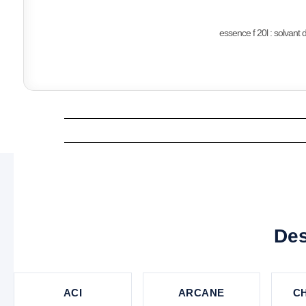
essence f 20l : solvant 
Des
ACI
ARCANE
CH