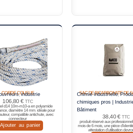
CORDE COUSUE
SAC DE BICARBONATE DE S
ouvreurs
industrie
Chimie industrielle
Produ
,
,
106,80
€
TTC
chimiques pros | Industri
ctel d14 10m-m10-a en polyamide
Bâtiment
tance, diamètre 14 mm. idéale pour
hauteur, compatible antichute, avec
38,40
€
TTC
connecteur
produit réservé aux professionnel
Ajouter au panier
mois de 6 mois, une pièce d'identit
attestation d'utilisation devr