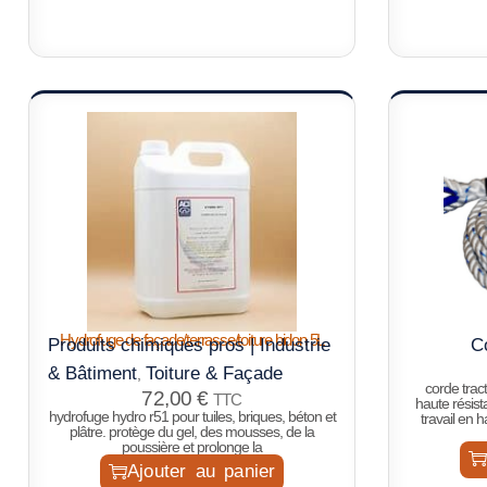
Hydrofuge de façade/terrasse/toiture bidon 5L
Produits chimiques pros | Industrie
C
& Bâtiment
Toiture & Façade
,
corde tra
72,00
€
TTC
haute résis
hydrofuge hydro r51 pour tuiles, briques, béton et
travail en 
plâtre. protège du gel, des mousses, de la
poussière et prolonge la
Ajouter au panier