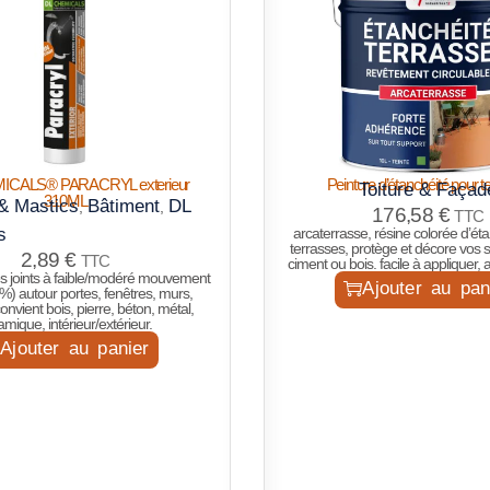
ICALS® PARACRYL exterieur
Peinture d’étanchéité pour t
Toiture & Façad
310ML
& Mastics
Bâtiment
DL
,
,
176,58
€
TTC
s
arcaterrasse, résine colorée d’ét
terrasses, protège et décore vos s
2,89
€
TTC
ciment ou bois. facile à appliquer, 
es joints à faible/modéré mouvement
Ajouter au pan
) autour portes, fenêtres, murs,
onvient bois, pierre, béton, métal,
amique, intérieur/extérieur.
Ajouter au panier