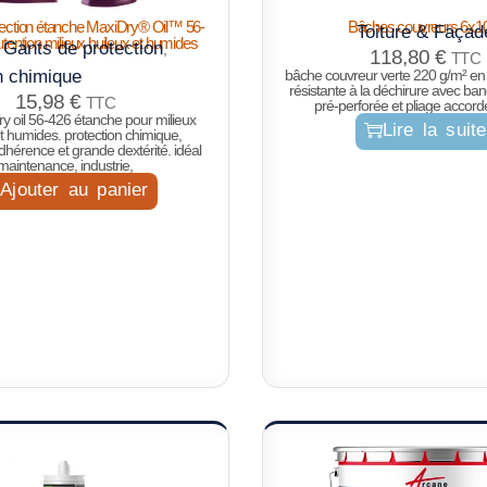
tection étanche MaxiDry® Oil™ 56-
Bâches couvreurs 6x
Toiture & Façad
ention milieux huileux et humides
Gants de protection
,
,
118,80
€
TTC
n chimique
bâche couvreur verte 220 g/m² en 
résistante à la déchirure avec ban
15,98
€
TTC
pré-perforée et pliage accor
y oil 56-426 étanche pour milieux
Lire la suite
et humides. protection chimique,
dhérence et grande dextérité. idéal
maintenance, industrie,
Ajouter au panier