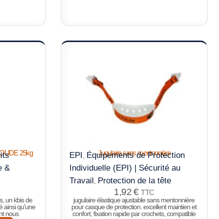
OUDE 25kg
Jugulaire sans mentonnière
its
EPI
Équipements de Protection
,
e &
Individuelle (EPI) | Sécurité au
Travail
Protection de la tête
,
1,92
€
TTC
s, un kbis de
jugulaire élastique ajustable sans mentonnière
é ainsi qu'une
pour casque de protection. excellent maintien et
ont nous
confort, fixation rapide par crochets, compatible