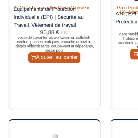
Veste de travail softshell Terrax Workwear
Gant de pro
Équipements de Protection
426 – Manut
ATG
EPI
,
Individuelle (EPI) | Sécurité au
Protectio
Travail
Vêtement de travail
,
95,88
€
TTC
gant maxidr
veste de travail terrax workwear en softshell :
huileux 
confort, poches pratiques, capuche amovible,
excellente a
détails réfléchissants. coupe-vent et déperlante,
idéale pour
Ajouter au panier