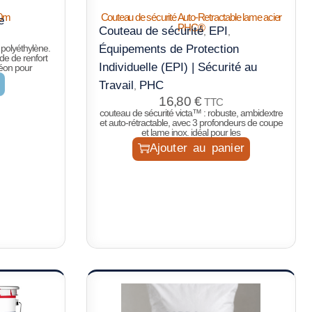
10m
Couteau de sécurité Auto-Retractable lame acier
e
PHC®
Couteau de sécurité
EPI
,
,
polyéthylène.
Équipements de Protection
de de renfort
Individuelle (EPI) | Sécurité au
déon pour
Travail
PHC
,
16,80
€
TTC
couteau de sécurité victa™ : robuste, ambidextre
et auto-rétractable, avec 3 profondeurs de coupe
et lame inox. idéal pour les
Ajouter au panier