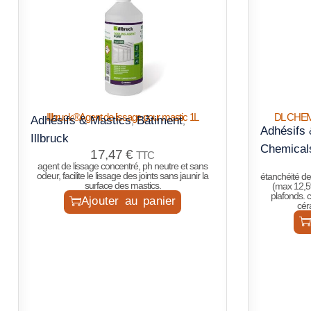
Illbruck®Agent de lissage pour mastic 1L
DL CHEM
Adhésifs & Mastics
Bâtiment
,
,
Adhésifs 
Illbruck
Chemical
17,47
€
TTC
agent de lissage concentré, ph neutre et sans
odeur, facilite le lissage des joints sans jaunir la
étanchéité d
surface des mastics.
(max 12,5%
plafonds. c
Ajouter au panier
cér