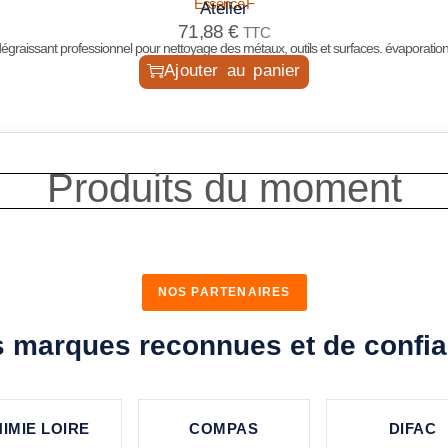
Essence F
Atelier
71,88
€
TTC
dégraissant professionnel pour nettoyage des métaux, outils et surfaces. évaporation 
Ajouter au panier
Produits du moment
NOS PARTENAIRES
 marques reconnues et de confi
IMIE LOIRE
COMPAS
DIFAC