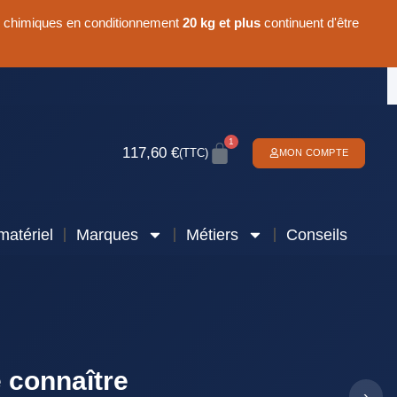
 chimiques en conditionnement
20 kg et plus
continuent d'être
1
117,60
€
(TTC)
MON COMPTE
matériel
Marques
Métiers
Conseils
e connaître
›