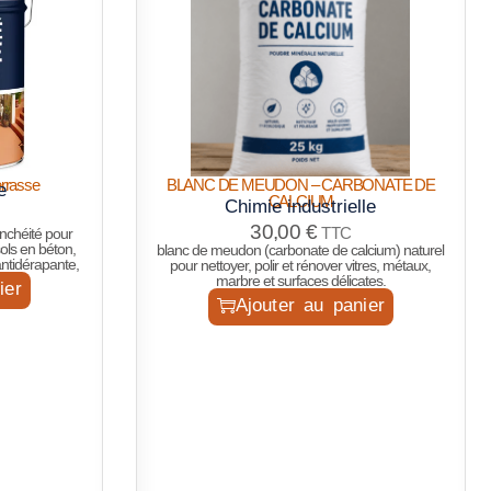
errasse
BLANC DE MEUDON – CARBONATE DE
e
CALCIUM
Chimie industrielle
30,00
€
TTC
anchéité pour
ols en béton,
blanc de meudon (carbonate de calcium) naturel
antidérapante,
pour nettoyer, polir et rénover vitres, métaux,
marbre et surfaces délicates.
ier
Ajouter au panier