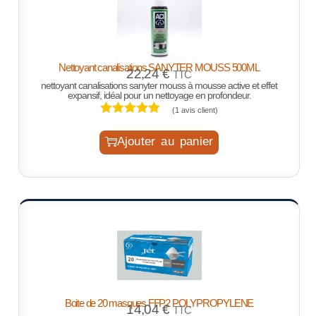
Nettoyant canalisations SANYTER MOUSS 500ML
22,24
€
TTC
nettoyant canalisations sanyter mouss à mousse active et effet
expansif, idéal pour un nettoyage en profondeur.
(
1
avis client)
Ajouter au panier
Boite de 20 masques FFP2 POLYPROPYLENE
14,04
€
TTC