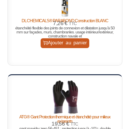
DL CHEMICALS® PARABOND Construction BLANC
7,26
€
TTC
étanchéité flexible des joints de connexion et dilatation jusqu’à 50
mm sur façades, murs, chambranles. usage intérieur/extérieur,
construction navale et
Ajouter au panier
ATG® Gant Protection thermique et étanchéité pour milieux
exigeants
19,56
€
TTC
gant maxidry zero 56-451 : protection jusqu’à -10°c, double