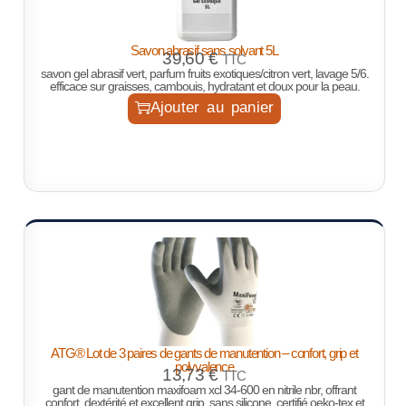
Savon abrasif sans solvant 5L
39,60
€
TTC
savon gel abrasif vert, parfum fruits exotiques/citron vert, lavage 5/6.
efficace sur graisses, cambouis, hydratant et doux pour la peau.
Ajouter au panier
ATG® Lot de 3 paires de gants de manutention – confort, grip et
polyvalence
13,73
€
TTC
gant de manutention maxifoam xcl 34-600 en nitrile nbr, offrant
confort, dextérité et excellent grip. sans silicone, certifié oeko-tex et