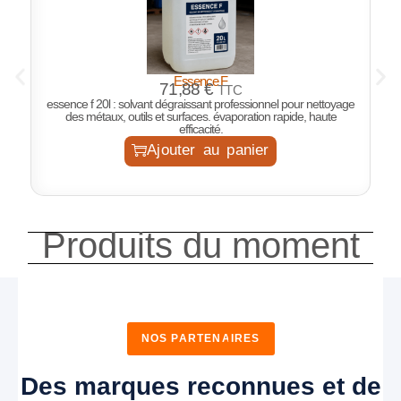
Essence F
P
71,88
€
TTC
essence f 20l : solvant dégraissant professionnel pour nettoyage
des métaux, outils et surfaces. évaporation rapide, haute
efficacité.
Ajouter au panier
Produits du moment
NOS PARTENAIRES
Des marques reconnues et de