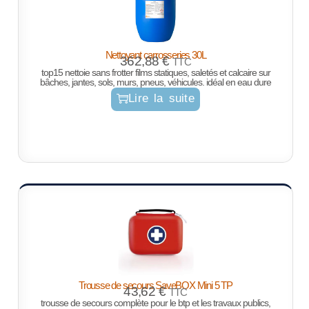
Nettoyant carrosseries 30L
362,88
€
TTC
top15 nettoie sans frotter films statiques, saletés et calcaire sur
bâches, jantes, sols, murs, pneus, véhicules. idéal en eau dure
Lire la suite
Trousse de secours SaveBOX Mini 5 TP
43,62
€
TTC
trousse de secours complète pour le btp et les travaux publics,