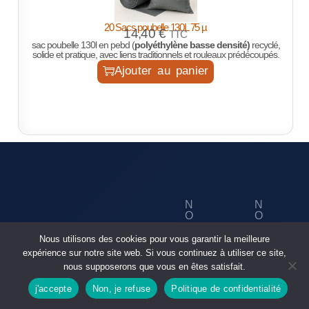
20 Sacs poubelle 130L 75 µ
14,40
€
TTC
sac poubelle 130l en pebd (
polyéthylène basse densité)
recyclé,
solide et pratique, avec liens traditionnels et rouleaux prédécoupés.
Ajouter au panier
N
N
O
O
U
S
N
ID
S
R
Nous utilisons des cookies pour vous garantir la meilleure
O
E
C
É
S
N
expérience sur notre site web. Si vous continuez à utiliser ce site,
O
S
P
TI
S
nous supposerons que vous en êtes satisfait.
N
E
R
T
TA
A
O
É
A
j'accepte
Non, je refuse
Politique de confidentialité
C
U
D
Boutique
rechercher
T
X
S
UI