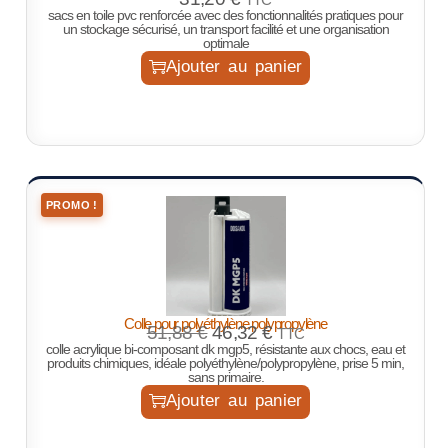
sacs en toile pvc renforcée avec des fonctionnalités pratiques pour
un stockage sécurisé, un transport facilité et une organisation
optimale
Ajouter au panier
PROMO !
Colle pour polyéthylène polypropylène
51,88
€
46,32
€
TTC
colle acrylique bi-composant dk mgp5, résistante aux chocs, eau et
produits chimiques, idéale polyéthylène/polypropylène, prise 5 min,
sans primaire.
Ajouter au panier