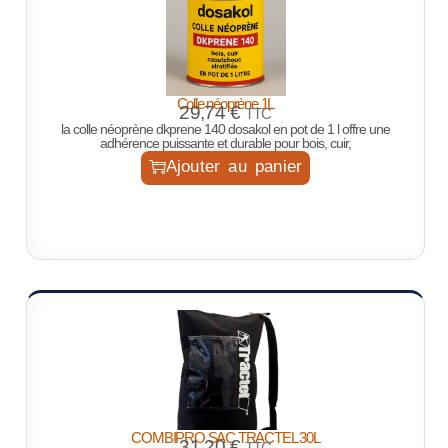
Colle néoprène 1L
29,74
€
TTC
la colle néoprène dkprene 140 dosakol en pot de 1 l offre une
adhérence puissante et durable pour bois, cuir,
Ajouter au panier
COMBIPRO SAC TRACTEL 30L
31,20
€
TTC