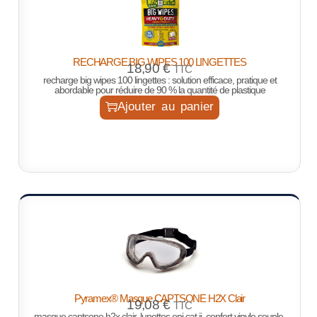
RECHARGE BIG WIPES 100 LINGETTES
18,90
€
TTC
recharge big wipes 100 lingettes : solution efficace, pratique et
abordable pour réduire de 90 % la quantité de plastique
Ajouter au panier
Pyramex® Masque CAPTSONE H2X Clair
19,08
€
TTC
masque captsone h2x clair, lunettes epi cat ii, confort vinyle souple,