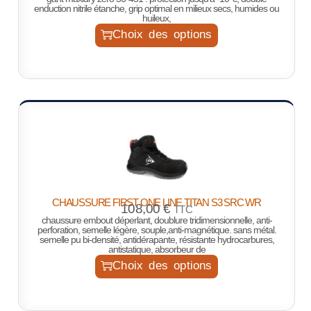
enduction nitrile étanche, grip optimal en milieux secs, humides ou
huileux,
Choix des options
CHAUSSURE FIRST ONE LINE TITAN S3 SRC WR
108,00
€
TTC
chaussure embout déperlant, doublure tridimensionnelle, anti-
perforation, semelle légère, souple,anti-magnétique. sans métal.
semelle pu bi-densité, antidérapante, résistante hydrocarbures,
antistatique, absorbeur de
Choix des options