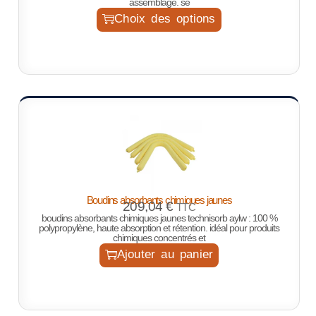
assemblage. se
Choix des options
Boudins absorbants chimiques jaunes
209,04
€
TTC
boudins absorbants chimiques jaunes technisorb aylw : 100 %
polypropylène, haute absorption et rétention. idéal pour produits
chimiques concentrés et
Ajouter au panier