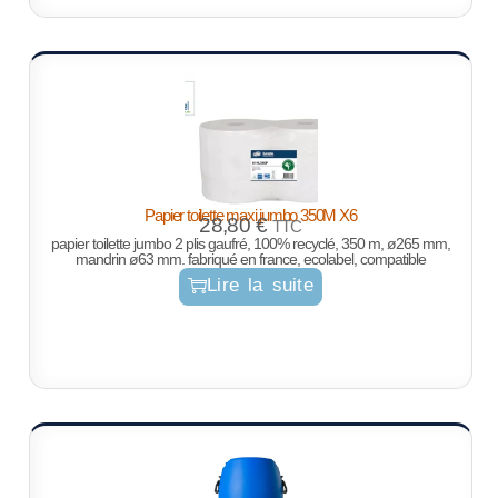
Papier toilette maxi jumbo 350M X6
28,80
€
TTC
papier toilette jumbo 2 plis gaufré, 100% recyclé, 350 m, ø265 mm,
mandrin ø63 mm. fabriqué en france, ecolabel, compatible
Lire la suite