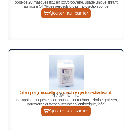
boîte de 20 masques ffp2 en polypropylène, usage unique, filtrant
au moins 94 % des aérosols 0,6 µm. protection contre
Ajouter au panier
Shampoing moquette pour machine injection extracteur 5L
47,94
€
TTC
shampoing moquette non moussant
detachnet
: élimine graisses,
poussières et taches incrustées. antistatique, idéal
Ajouter au panier