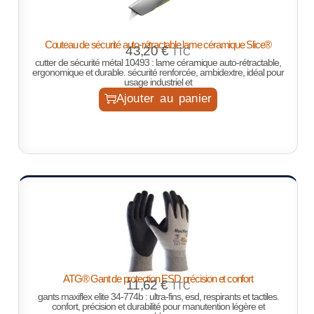
Couteau de sécurité auto-rétractable lame céramique Slice®
43,20
€
TTC
cutter de sécurité métal 10493 : lame céramique auto-rétractable,
ergonomique et durable. sécurité renforcée, ambidextre, idéal pour
usage industriel et
Ajouter au panier
ATG® Gant de protection ESD précision et confort
11,62
€
TTC
gants maxiflex elite 34-774b : ultra-fins, esd, respirants et tactiles.
confort, précision et durabilité pour manutention légère et