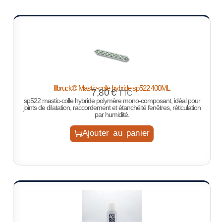
Illbruck® Mastic-colle hybride sp522 400ML
7,80
€
TTC
sp522 mastic-colle hybride polymère mono-composant, idéal pour
joints de dilatation, raccordement et étanchéité fenêtres, réticulation
par humidité.
Ajouter au panier