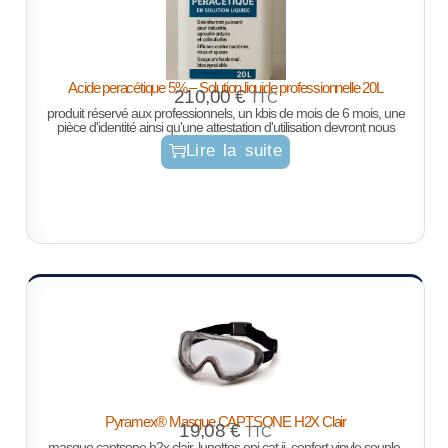
Acide peracétique 5% – Solution liquide professionnelle 20L
210,00
€
TTC
produit réservé aux professionnels, un kbis de mois de 6 mois, une
pièce d'identité ainsi qu'une attestation d'utilisation devront nous
Lire la suite
Pyramex® Masque CAPTSONE H2X Clair
19,08
€
TTC
masque captsone h2x clair, lunettes epi cat ii, confort vinyle souple,