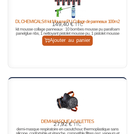
DL CHEMICALS® kit Mousse PU Collage de panneaux 100m2
149,40
€
TTC
kit mousse collage panneaux : 10 bombes mousse pu parafoam
panelglue nbs, 1 nettoyant pistolet mousse pu, 1 pistolet mousse
Ajouter au panier
DEMI-MASQUE A GALETTES
27,92
€
TTC
demi-masque respiratoire en caoutchouc thermoplastique sans
silicone, confortable et étanche, compatible filtres gaz, vapeurs et