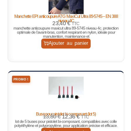
Manchette EPI anticoupure ATG MaxiCut Ultra 89-5745 – EN 388
niveau 4C
23,40
€
TTC
manchette anticoupure maxicut ultra 89-5745 niveau 4c. protection
optimale de l’avant-bras, confort respirant en nylon, idéale pour
manutention, maintenance et
Ajouter au panier
PROMO !
Buse pour pistolet bi-composant (lot 5)
13,80
€
12,36
€
TTC
lot de 5 buses pour pistolet bi-composant, compatibles avec colle
polyéthylène et polypropylène, pour application précise et efficace.