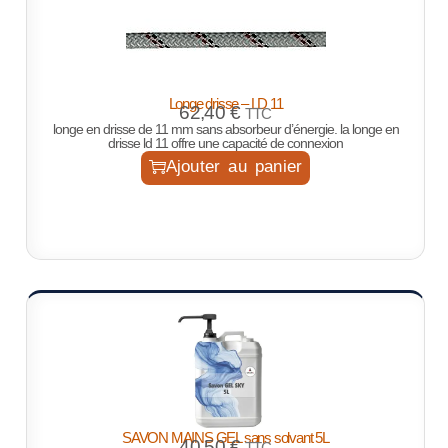
Longe drisse – LD 11
62,40
€
TTC
longe en drisse de 11 mm sans absorbeur d’énergie. la longe en
drisse ld 11 offre une capacité de connexion
Ajouter au panier
SAVON MAINS GEL sans solvant 5L
40,50
€
TTC