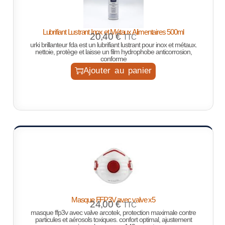
Lubrifiant Lustrant Inox et Métaux Alimentaires 500ml
20,40
€
TTC
urki brillanteur fda est un lubrifiant lustrant pour inox et métaux.
nettoie, protège et laisse un film hydrophobe anticorrosion,
conforme
Ajouter au panier
Masque FFP3V avec valve x5
24,00
€
TTC
masque ffp3v avec valve arcotek, protection maximale contre
particules et aérosols toxiques. confort optimal, ajustement