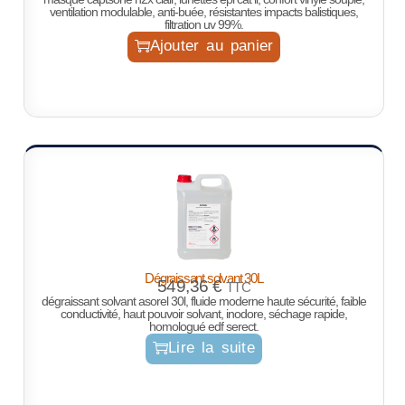
ventilation modulable, anti-buée, résistantes impacts balistiques,
filtration uv 99%.
Ajouter au panier
Dégraissant solvant 30L
549,36
€
TTC
dégraissant solvant asorel 30l, fluide moderne haute sécurité, faible
conductivité, haut pouvoir solvant, inodore, séchage rapide,
homologué edf serect.
Lire la suite