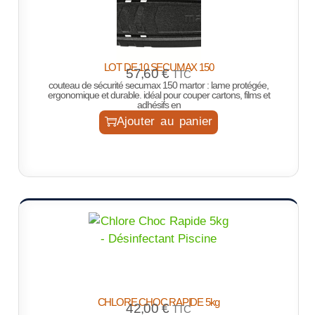
LOT DE 10 SECUMAX 150
57,60
€
TTC
couteau de sécurité secumax 150 martor : lame protégée,
ergonomique et durable. idéal pour couper cartons, films et
adhésifs en
Ajouter au panier
CHLORE CHOC RAPIDE 5kg
42,00
€
TTC