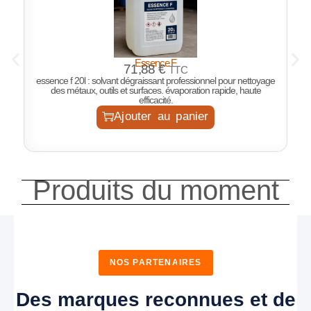
Essence F
P
71,88
€
TTC
essence f 20l : solvant dégraissant professionnel pour nettoyage
des métaux, outils et surfaces. évaporation rapide, haute
efficacité.
Ajouter au panier
Produits du moment
NOS PARTENAIRES
Des marques reconnues et de