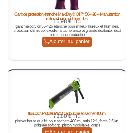
Gant de protection étanche MaxiDry® Oil™ 56-426 – Manutention
milieux huileux et humides
15,98
€
TTC
gant maxidry oil 56-426 étanche pour milieux huileux et humides.
protection chimique, excellente adhérence et grande dextérité. idéal
maintenance, industrie,
Ajouter au panier
Illbruck®Pistolet PRO cartouche et sachet 400ml
73,80
€
TTC
pistolet haute qualité pour sachets 400 ml, ratio 12:1, force 2,5 kn,
poignée soft grip, piston modulable, corps
Ajouter au panier