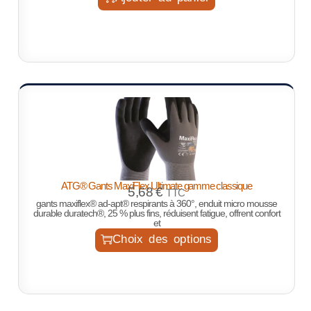
ATG® Gants MaxiFlex Ultimate gamme classique
5,68
€
TTC
gants maxiflex® ad-apt® respirants à 360°, enduit micro mousse
durable duratech®, 25 % plus fins, réduisent fatigue, offrent confort
et
Choix des options