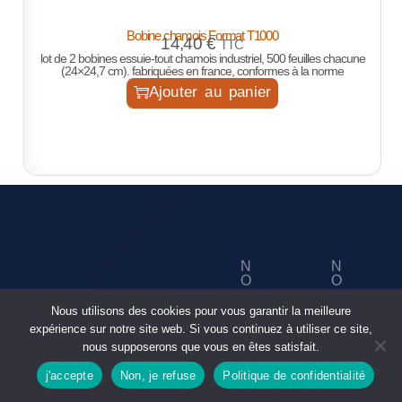
Bobine chamois Format T1000
14,40
€
TTC
lot de 2 bobines essuie-tout chamois industriel, 500 feuilles chacune
(24×24,7 cm). fabriquées en france, conformes à la norme
Ajouter au panier
N
N
O
O
U
S
N
ID
S
R
Nous utilisons des cookies pour vous garantir la meilleure
O
E
C
É
S
N
expérience sur notre site web. Si vous continuez à utiliser ce site,
O
S
P
TI
S
nous supposerons que vous en êtes satisfait.
N
E
R
T
TA
A
O
É
A
j'accepte
Non, je refuse
Politique de confidentialité
C
U
D
Boutique
rechercher
T
X
S
UI