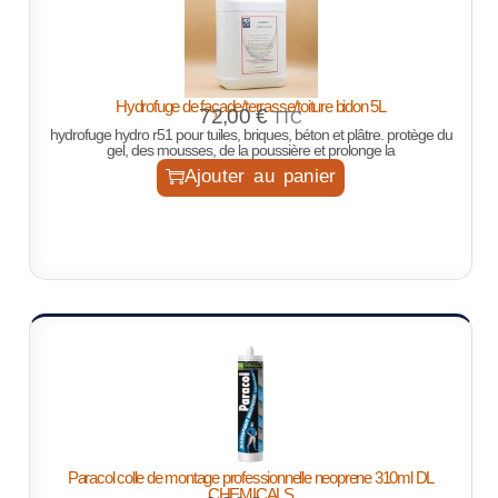
Hydrofuge de façade/terrasse/toiture bidon 5L
72,00
€
TTC
hydrofuge hydro r51 pour tuiles, briques, béton et plâtre. protège du
gel, des mousses, de la poussière et prolonge la
Ajouter au panier
Paracol colle de montage professionnelle neoprene 310ml DL
CHEMICALS