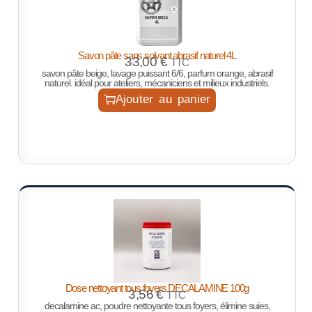
Savon pâte sans solvant abrasif naturel 4L
33,00
€
TTC
savon pâte beige, lavage puissant 6/6, parfum orange, abrasif
naturel. idéal pour ateliers, mécaniciens et milieux industriels.
Ajouter au panier
Dose nettoyant tous foyers DECALAMINE 100g
3,56
€
TTC
decalamine ac, poudre nettoyante tous foyers, élimine suies,