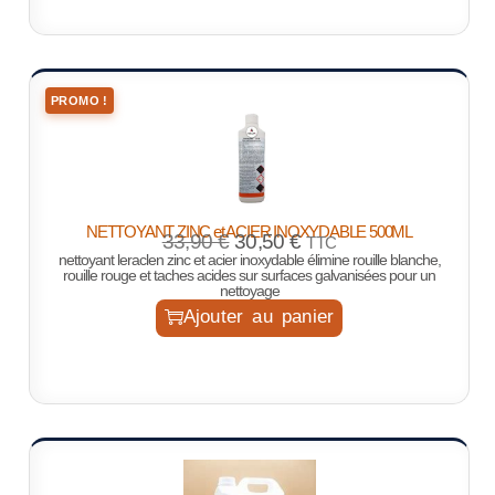
PROMO !
NETTOYANT ZINC et ACIER INOXYDABLE 500ML
33,90
€
30,50
€
TTC
nettoyant leraclen zinc et acier inoxydable élimine rouille blanche,
rouille rouge et taches acides sur surfaces galvanisées pour un
nettoyage
Ajouter au panier