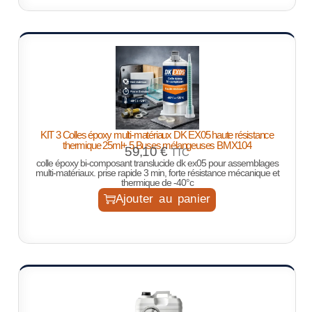
KIT 3 Colles époxy multi-matériaux DK EX05 haute résistance
thermique 25ml+ 5 Buses mélangeuses BMX104
59,10
€
TTC
colle époxy bi-composant translucide dk ex05 pour assemblages
multi-matériaux. prise rapide 3 min, forte résistance mécanique et
thermique de -40°c
Ajouter au panier