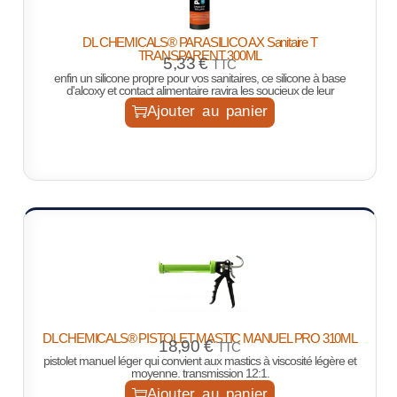
DL CHEMICALS® PARASILICO AX Sanitaire T
TRANSPARENT 300ML
5,33
€
TTC
enfin un silicone propre pour vos sanitaires, ce silicone à base
d'alcoxy et contact alimentaire ravira les soucieux de leur
Ajouter au panier
DL CHEMICALS® PISTOLET MASTIC MANUEL PRO 310ML
18,90
€
TTC
pistolet manuel léger qui convient aux mastics à viscosité légère et
moyenne. transmission 12:1.
Ajouter au panier