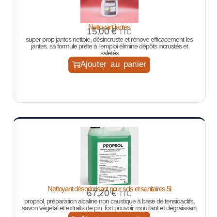
Nettoyant jantes
15,00
€
TTC
super prop jantes nettoie, désincruste et rénove efficacement les
jantes. sa formule prête à l’emploi élimine dépôts incrustés et
saletés
Ajouter au panier
Nettoyant désodorisant pour sols et sanitaires 5l
67,20
€
TTC
propsol, préparation alcaline non caustique à base de tensioactifs,
savon végétal et extraits de pin. fort pouvoir mouillant et dégraissant