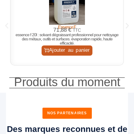
Essence F
P
71,88
€
TTC
essence f 20l : solvant dégraissant professionnel pour nettoyage
des métaux, outils et surfaces. évaporation rapide, haute
efficacité.
Ajouter au panier
Produits du moment
NOS PARTENAIRES
Des marques reconnues et de