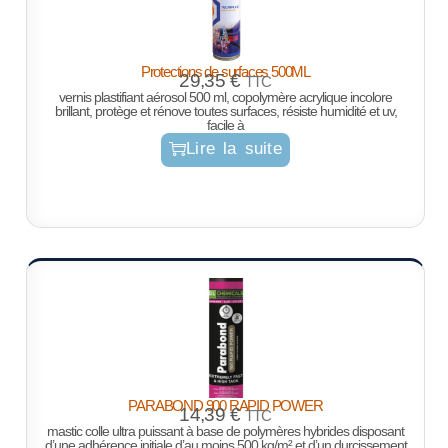
Protections de surfaces 500ML
29,35
€
TTC
vernis plastifiant aérosol 500 ml, copolymère acrylique incolore
brillant, protège et rénove toutes surfaces, résiste humidité et uv,
facile à
Lire la suite
PARABOND 900 RAPID POWER
14,39
€
TTC
mastic colle ultra puissant à base de polymères hybrides disposant
d’une adhérence initiale d’au moins 500 kg/m² et d’un durcissement