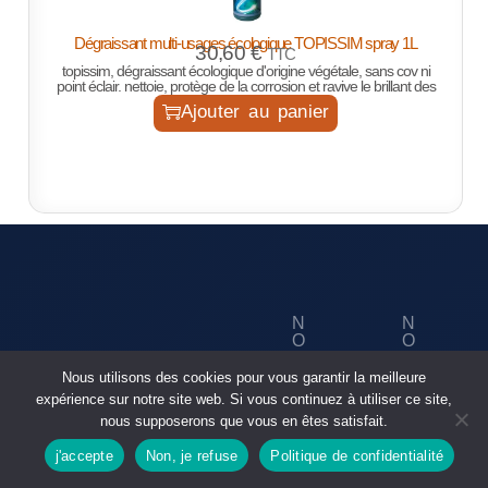
Dégraissant multi-usages écologique TOPISSIM spray 1L
30,60
€
TTC
topissim, dégraissant écologique d'origine végétale, sans cov ni
point éclair. nettoie, protège de la corrosion et ravive le brillant des
Ajouter au panier
N
N
O
O
U
S
N
ID
S
R
Nous utilisons des cookies pour vous garantir la meilleure
O
E
C
É
S
N
expérience sur notre site web. Si vous continuez à utiliser ce site,
O
S
P
TI
S
nous supposerons que vous en êtes satisfait.
N
E
R
T
TA
A
O
É
A
j'accepte
Non, je refuse
Politique de confidentialité
C
U
D
Boutique
rechercher
T
X
S
UI