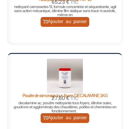
65,23
€
TTC
nettoyant carrosseries 5l, formule concentrée et séquestrante, agit
sans action mécanique, élimine film statique sans trace ni auréole,
même en
Ajouter au panier
Poudre de ramonage tous foyers DECALAMINE 1KG
27,60
€
TTC
decalamine ac, poudre nettoyante tous foyers, élimine suies,
goudrons et agglomérats des chaudières, poêles et cheminées en
fonctionnement.
Ajouter au panier