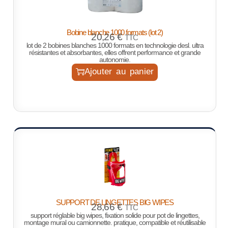
Bobine blanche 1000 formats (lot 2)
20,26
€
TTC
lot de 2 bobines blanches 1000 formats en technologie desl. ultra
résistantes et absorbantes, elles offrent performance et grande
autonomie.
Ajouter au panier
SUPPORT DE LINGETTES BIG WIPES
28,66
€
TTC
support réglable big wipes, fixation solide pour pot de lingettes,
montage mural ou camionnette. pratique, compatible et réutilisable