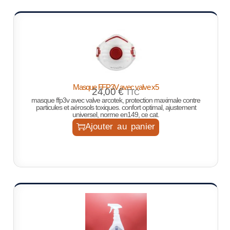
Masque FFP3V avec valve x5
24,00
€
TTC
masque ffp3v avec valve arcotek, protection maximale contre
particules et aérosols toxiques. confort optimal, ajustement
universel, norme en149, ce cat.
Ajouter au panier