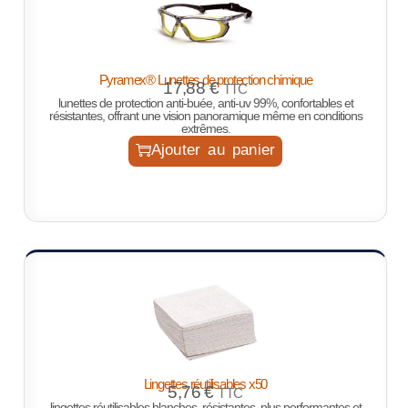
Pyramex® Lunettes de protection chimique
17,88
€
TTC
lunettes de protection anti-buée, anti-uv 99%, confortables et
résistantes, offrant une vision panoramique même en conditions
extrêmes.
Ajouter au panier
Lingettes réutilisables x50
5,76
€
TTC
lingettes réutilisables blanches, résistantes, plus performantes et