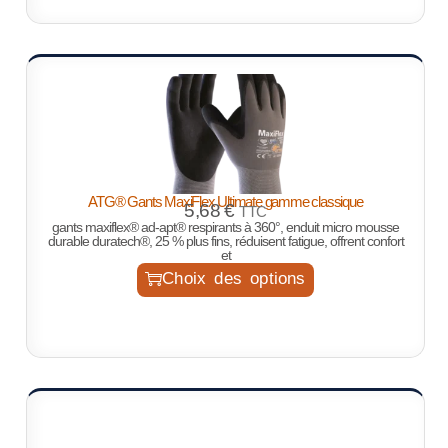
ATG® Gants MaxiFlex Ultimate gamme classique
5,68
€
TTC
gants maxiflex® ad-apt® respirants à 360°, enduit micro mousse
durable duratech®, 25 % plus fins, réduisent fatigue, offrent confort
et
Choix des options