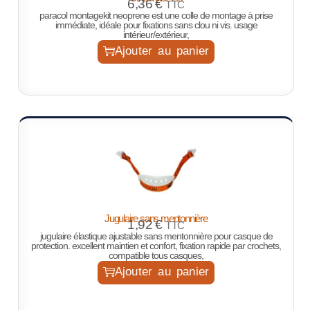
6,36
€
TTC
paracol montagekit neoprene est une colle de montage à prise
immédiate, idéale pour fixations sans clou ni vis. usage
intérieur/extérieur,
Ajouter au panier
Jugulaire sans mentonnière
1,92
€
TTC
jugulaire élastique ajustable sans mentonnière pour casque de
protection. excellent maintien et confort, fixation rapide par crochets,
compatible tous casques,
Ajouter au panier