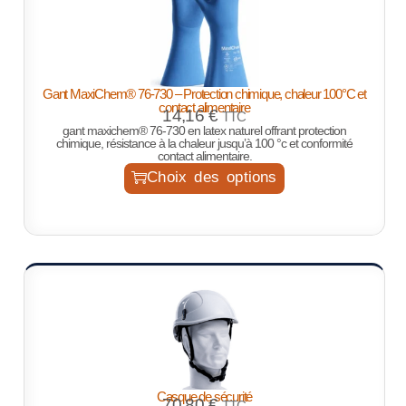
Gant MaxiChem® 76-730 – Protection chimique, chaleur 100°C et
contact alimentaire
14,16
€
TTC
gant maxichem® 76-730 en latex naturel offrant protection
chimique, résistance à la chaleur jusqu’à 100 °c et conformité
contact alimentaire.
Choix des options
Casque de sécurité
70,80
€
TTC